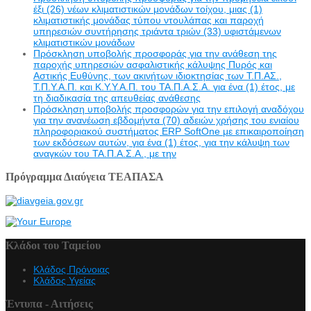
έξι (26) νέων κλιματιστικών μονάδων τοίχου, μιας (1)
κλιματιστικής μονάδας τύπου ντουλάπας και παροχή
υπηρεσιών συντήρησης τριάντα τριών (33) υφιστάμενων
κλιματιστικών μονάδων
Πρόσκληση υποβολής προσφοράς για την ανάθεση της
παροχής υπηρεσιών ασφαλιστικής κάλυψης Πυρός και
Αστικής Ευθύνης, των ακινήτων ιδιοκτησίας των Τ.Π.ΑΣ.,
Τ.Π.Υ.Α.Π. και Κ.Υ.Υ.Α.Π. του ΤΑ.Π.Α.Σ.Α. για ένα (1) έτος, με
τη διαδικασία της απευθείας ανάθεσης
Πρόσκληση υποβολής προσφορών για την επιλογή αναδόχου
για την ανανέωση εβδομήντα (70) αδειών χρήσης του ενιαίου
πληροφοριακού συστήματος ERP SoftOne με επικαιροποίηση
των εκδόσεων αυτών, για ένα (1) έτος, για την κάλυψη των
αναγκών του ΤΑ.Π.Α.Σ.Α., με την
Πρόγραμμα Διαύγεια ΤΕΑΠΑΣΑ
Κλάδοι του Ταμείου
Κλάδος Πρόνοιας
Κλάδος Υγείας
Έντυπα - Αιτήσεις