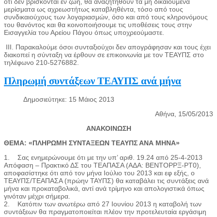
ότι δεν βρίσκονται εν ζωή, θα αναζητηθούν τα μη δικαιούμενα
μερίσματα ως αχρεωστήτως καταβληθέντα, τόσο από τους
συνδικαιούχους των λογαριασμών, όσο και από τους κληρονόμους
του θανόντος και θα κοινοποιήσουμε τις υποθέσεις τους στην
Εισαγγελία του Αρείου Πάγου όπως υποχρεούμαστε.
ΙΙΙ. Παρακαλούμε όσοι συνταξιούχοι δεν απογράφησαν και τους έχει
διακοπεί η σύνταξη να έρθουν σε επικοινωνία με τον ΤΕΑΥΠΣ στο
τηλέφωνο 210-5276882.
Πληρωμή συντάξεων ΤΕΑΥΠΣ ανά μήνα
Δημοσιεύτηκε: 15 Μάιος 2013
Αθήνα, 15/05/2013
ΑΝΑΚΟΙΝΩΣΗ
ΘΕΜΑ: «ΠΛΗΡΩΜΗ ΣΥΝΤΑΞΕΩΝ ΤΕΑΥΠΣ ΑΝΑ ΜΗΝΑ»
1. Σας ενημερώνουμε ότι με την υπ’ αριθ. 19.24 από 25-4-2013
Απόφαση – Πρακτικό ΔΣ του ΤΕΑΠΑΣΑ (ΑΔΑ: ΒΕΝΤΟΡΡΞ-ΡΤ0),
αποφασίστηκε ότι από τον μήνα Ιούλιο του 2013 και εφ εξής, ο
ΤΕΑΥΠΣ/ΤΕΑΠΑΣΑ (πρώην ΤΑΥΠΣ) θα καταβάλει τις συντάξεις ανά
μήνα και προκαταβολικά, αντί ανά τρίμηνο και απολογιστικά όπως
γινόταν μέχρι σήμερα.
2. Κατόπιν των ανωτέρω από 27 Ιουνίου 2013 η καταβολή των
συντάξεων θα πραγματοποιείται πλέον την προτελευταία εργάσιμη