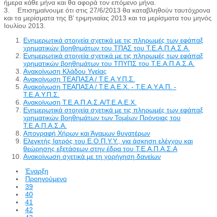
ήμερα κάθε μήνα και θα αφορά τον επόμενο μήνα.
3. Επισημαίνουμε ότι στις 27/6/2013 θα καταβληθούν ταυτόχρονα
και τα μερίσματα της Β’ τριμηνιαίας 2013 και τα μερίσματα του μηνός
Ιουλίου 2013.
Ενημερωτικά στοιχεία σχετικά με τις πληρωμές των εφάπαξ
χρηματικών βοηθημάτων του ΤΠΑΣ του Τ.Ε.Α.Π.Α.Σ.Α.
Ενημερωτικά στοιχεία σχετικά με τις πληρωμές των εφάπαξ
χρηματικών βοηθημάτων του ΤΠΥΠΣ του Τ.Ε.Α.Π.Α.Σ.Α.
Ανακοίνωση Κλάδου Υγείας
Ανακοίνωση ΤΕΑΠΑΣΑ / Τ.Ε.Α.Υ.Π.Σ.
Ανακοίνωση ΤΕΑΠΑΣΑ / Τ.Ε.Α.Ε.Χ. - Τ.Ε.Α.Υ.Α.Π. -
Τ.Ε.Α.Υ.Π.Σ.
Ανακοίνωση Τ.Ε.Α.Π.Α.Σ.Α/Τ.Ε.Α.E.X.
Ενημερωτικά στοιχεία σχετικά με τις πληρωμές των εφάπαξ
χρηματικών βοηθημάτων των Τομέων Πρόνοιας του
Τ.Ε.Α.Π.Α.Σ.Α.
Απογραφή Χήρων και Άγαμων θυγατέρων
Ελεγκτής Ιατρός του Ε.Ο.Π.Υ.Υ., για άσκηση ελέγχου και
θεώρησης εξετάσεων στην έδρα του Τ.Ε.Α.Π.Α.Σ.Α
Ανακοίνωση σχετικά με τη χορήγηση δανείων
Έναρξη
Προηγούμενο
39
40
41
42