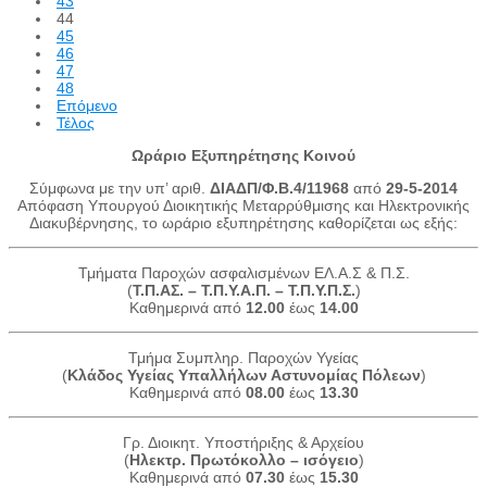
43
44
45
46
47
48
Επόμενο
Τέλος
Ωράριο Εξυπηρέτησης Κοινού
Σύμφωνα με την υπ’ αριθ.
ΔΙΑΔΠ/Φ.Β.4/11968
από
29-5-2014
Απόφαση Υπουργού Διοικητικής Μεταρρύθμισης και Ηλεκτρονικής
Διακυβέρνησης, το ωράριο εξυπηρέτησης καθορίζεται ως εξής:
Τμήματα Παροχών ασφαλισμένων ΕΛ.Α.Σ & Π.Σ.
(
Τ.Π.ΑΣ. – Τ.Π.Υ.Α.Π. – Τ.Π.Υ.Π.Σ.
)
Καθημερινά από
12.00
έως
14.00
Τμήμα Συμπληρ. Παροχών Υγείας
(
Κλάδος Υγείας Υπαλλήλων Αστυνομίας Πόλεων
)
Καθημερινά από
08.00
έως
13.30
Γρ. Διοικητ. Υποστήριξης & Αρχείου
(
Ηλεκτρ. Πρωτόκολλο – ισόγειο
)
Καθημερινά από
07.30
έως
15.30