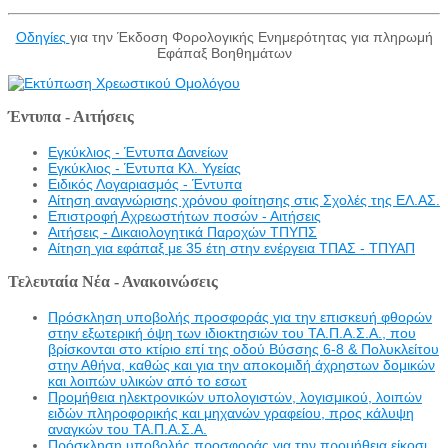
Οδηγίες
για την Έκδοση Φορολογικής Ενημερότητας για πληρωμή
Εφάπαξ Βοηθημάτων
Έντυπα - Αιτήσεις
Εγκύκλιος - Έντυπα Δανείων
Εγκύκλιος - Έντυπα Κλ. Υγείας
Eιδικός Λογαριασμός - Έντυπα
Αίτηση αναγνώρισης χρόνου φοίτησης στις Σχολές της ΕΛ.ΑΣ.
Επιστροφή Αχρεωστήτων ποσών - Αιτήσεις
Αιτήσεις - Δικαιολογητικά Παροχών ΤΠΥΠΣ
Αίτηση για εφάπαξ με 35 έτη στην ενέργεια ΤΠΑΣ - ΤΠΥΑΠ
Τελευταία Νέα - Ανακοινώσεις
Πρόσκληση υποβολής προσφοράς για την επισκευή φθορών
στην εξωτερική όψη των ιδιοκτησιών του ΤΑ.Π.Α.Σ.Α., που
βρίσκονται στο κτίριο επί της οδού Βύσσης 6-8 & Πολυκλείτου
στην Αθήνα, καθώς και για την αποκομιδή άχρηστων δομικών
και λοιπών υλικών από το εσωτ
Προμήθεια ηλεκτρονικών υπολογιστών, λογισμικού, λοιπών
ειδών πληροφορικής και μηχανών γραφείου, προς κάλυψη
αναγκών του ΤΑ.Π.Α.Σ.Α.
Πρόσκληση υποβολής προσφοράς για την προμήθεια είκοσι