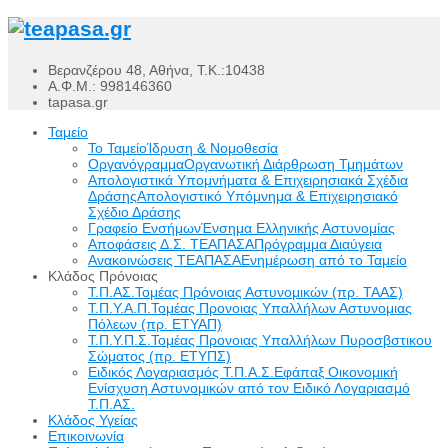
Βερανζέρου 48, Αθήνα, Τ.Κ.:10438
Α.Φ.Μ.: 998146360
tapasa.gr
Ταμείο
Το Ταμείο
Ίδρυση & Νομοθεσία
Οργανόγραμμα
Οργανωτική Διάρθρωση Τμημάτων
Απολογιστικά Υπομνήματα & Επιχειρησιακά Σχέδια
Δράσης
Απολογιστικό Υπόμνημα & Επιχειρησιακό
Σχέδιο Δράσης
Γραφείο Ενσήμων
Ένσημα Ελληνικής Αστυνομίας
Αποφάσεις Δ.Σ. ΤΕΑΠΑΣΑ
Πρόγραμμα Διαύγεια
Ανακοινώσεις ΤΕΑΠΑΣΑ
Ενημέρωση από το Ταμείο
Κλάδος Πρόνοιας
Τ.Π.ΑΣ.
Τομέας Πρόνοιας Αστυνομικών (πρ. ΤΑΑΣ)
Τ.Π.Υ.Α.Π.
Τομέας Προνοιας Υπαλλήλων Αστυνομιας
Πόλεων (πρ. ΕΤΥΑΠ)
Τ.Π.Υ.Π.Σ.
Τομέας Προνοιας Υπαλλήλων Πυροσβστικου
Σώματος (πρ. ΕΤΥΠΣ)
Ειδικός Λογαριασμός Τ.Π.Α.Σ.
Εφάπαξ Οικονομική
Ενίσχυση Αστυνομικών από τον Ειδικό Λογαριασμό
Τ.Π.ΑΣ.
Κλάδος Υγείας
Επικοινωνία