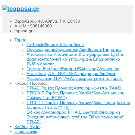
Βερανζέρου 48, Αθήνα, Τ.Κ.:10438
Α.Φ.Μ.: 998146360
tapasa.gr
Ταμείο
Το Ταμείο
Ίδρυση & Νομοθεσία
Οργανόγραμμα
Οργανωτική Διάρθρωση Τμημάτων
Απολογιστικά Υπομνήματα & Επιχειρησιακά Σχέδια
Δράσης
Απολογιστικό Υπόμνημα & Επιχειρησιακό
Σχέδιο Δράσης
Γραφείο Ενσήμων
Ένσημα Ελληνικής Αστυνομίας
Αποφάσεις Δ.Σ. ΤΕΑΠΑΣΑ
Πρόγραμμα Διαύγεια
Ανακοινώσεις ΤΕΑΠΑΣΑ
Ενημέρωση από το Ταμείο
Κλάδος Πρόνοιας
Τ.Π.ΑΣ.
Τομέας Πρόνοιας Αστυνομικών (πρ. ΤΑΑΣ)
Τ.Π.Υ.Α.Π.
Τομέας Προνοιας Υπαλλήλων Αστυνομιας
Πόλεων (πρ. ΕΤΥΑΠ)
Τ.Π.Υ.Π.Σ.
Τομέας Προνοιας Υπαλλήλων Πυροσβστικου
Σώματος (πρ. ΕΤΥΠΣ)
Ειδικός Λογαριασμός Τ.Π.Α.Σ.
Εφάπαξ Οικονομική
Ενίσχυση Αστυνομικών από τον Ειδικό Λογαριασμό
Τ.Π.ΑΣ.
Κλάδος Υγείας
Επικοινωνία