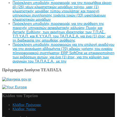
Πρόσκληση υποβολής προσφοράς για την προμήθεια είκοσι
έξι (26) νέων κλιματιστικών μονάδων τοίχου, μιας (1)
κλιματιστικής μονάδας τύπου ντουλάπας και παροχή
υπηρεσιών συντήρησης τριάντα τριών (33) υφιστάμενων
κλιματιστικών μονάδων
Πρόσκληση υποβολής προσφοράς για την ανάθεση της
παροχής υπηρεσιών ασφαλιστικής κάλυψης Πυρός και
Αστικής Ευθύνης, των ακινήτων ιδιοκτησίας των Τ.Π.ΑΣ.,
Τ.Π.Υ.Α.Π. και Κ.Υ.Υ.Α.Π. του ΤΑ.Π.Α.Σ.Α. για ένα (1) έτος, με
τη διαδικασία της απευθείας ανάθεσης
Πρόσκληση υποβολής προσφορών για την επιλογή αναδόχου
για την ανανέωση εβδομήντα (70) αδειών χρήσης του ενιαίου
πληροφοριακού συστήματος ERP SoftOne με επικαιροποίηση
των εκδόσεων αυτών, για ένα (1) έτος, για την κάλυψη των
αναγκών του ΤΑ.Π.Α.Σ.Α., με την
Πρόγραμμα Διαύγεια ΤΕΑΠΑΣΑ
Κλάδοι του Ταμείου
Κλάδος Πρόνοιας
Κλάδος Υγείας