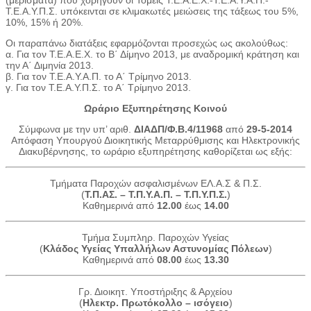
(μερίσματα) που χορηγούν οι Τομείς Τ.Ε.Α.Ε.Χ.-Τ.Ε.Α.Υ.Α.Π.-
Τ.Ε.Α.Υ.Π.Σ. υπόκεινται σε κλιμακωτές μειώσεις της τάξεως του 5%,
10%, 15% ή 20%.
Οι παραπάνω διατάξεις εφαρμόζονται προσεχώς ως ακολούθως:
α. Για τον Τ.Ε.Α.Ε.Χ. το Β΄ Δίμηνο 2013, με αναδρομική κράτηση και
την Α΄ Διμηνία 2013.
β. Για τον Τ.Ε.Α.Υ.Α.Π. το Α΄ Τρίμηνο 2013.
γ. Για τον Τ.Ε.Α.Υ.Π.Σ. το Α΄ Τρίμηνο 2013.
Ωράριο Εξυπηρέτησης Κοινού
Σύμφωνα με την υπ’ αριθ.
ΔΙΑΔΠ/Φ.Β.4/11968
από
29-5-2014
Απόφαση Υπουργού Διοικητικής Μεταρρύθμισης και Ηλεκτρονικής
Διακυβέρνησης, το ωράριο εξυπηρέτησης καθορίζεται ως εξής:
Τμήματα Παροχών ασφαλισμένων ΕΛ.Α.Σ & Π.Σ.
(
Τ.Π.ΑΣ. – Τ.Π.Υ.Α.Π. – Τ.Π.Υ.Π.Σ.
)
Καθημερινά από
12.00
έως
14.00
Τμήμα Συμπληρ. Παροχών Υγείας
(
Κλάδος Υγείας Υπαλλήλων Αστυνομίας Πόλεων
)
Καθημερινά από
08.00
έως
13.30
Γρ. Διοικητ. Υποστήριξης & Αρχείου
(
Ηλεκτρ. Πρωτόκολλο – ισόγειο
)