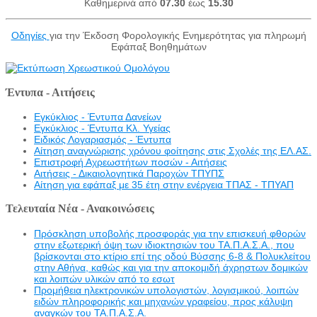
Καθημερινά από
07.30
έως
15.30
Οδηγίες
για την Έκδοση Φορολογικής Ενημερότητας για πληρωμή
Εφάπαξ Βοηθημάτων
Έντυπα - Αιτήσεις
Εγκύκλιος - Έντυπα Δανείων
Εγκύκλιος - Έντυπα Κλ. Υγείας
Eιδικός Λογαριασμός - Έντυπα
Αίτηση αναγνώρισης χρόνου φοίτησης στις Σχολές της ΕΛ.ΑΣ.
Επιστροφή Αχρεωστήτων ποσών - Αιτήσεις
Αιτήσεις - Δικαιολογητικά Παροχών ΤΠΥΠΣ
Αίτηση για εφάπαξ με 35 έτη στην ενέργεια ΤΠΑΣ - ΤΠΥΑΠ
Τελευταία Νέα - Ανακοινώσεις
Πρόσκληση υποβολής προσφοράς για την επισκευή φθορών
στην εξωτερική όψη των ιδιοκτησιών του ΤΑ.Π.Α.Σ.Α., που
βρίσκονται στο κτίριο επί της οδού Βύσσης 6-8 & Πολυκλείτου
στην Αθήνα, καθώς και για την αποκομιδή άχρηστων δομικών
και λοιπών υλικών από το εσωτ
Προμήθεια ηλεκτρονικών υπολογιστών, λογισμικού, λοιπών
ειδών πληροφορικής και μηχανών γραφείου, προς κάλυψη
αναγκών του ΤΑ.Π.Α.Σ.Α.