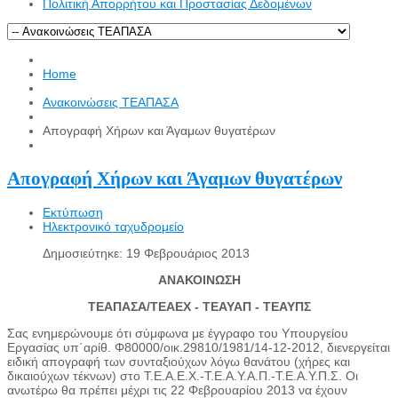
Πολιτική Απορρήτου και Προστασίας Δεδομένων
Home
Ανακοινώσεις ΤΕΑΠΑΣΑ
Απογραφή Χήρων και Άγαμων θυγατέρων
Απογραφή Χήρων και Άγαμων θυγατέρων
Εκτύπωση
Ηλεκτρονικό ταχυδρομείο
Δημοσιεύτηκε: 19 Φεβρουάριος 2013
ΑΝΑΚΟΙΝΩΣΗ
ΤΕΑΠΑΣΑ/ΤΕΑEX - ΤΕΑΥΑΠ - ΤΕΑΥΠΣ
Σας ενημερώνουμε ότι σύμφωνα με έγγραφο του Υπουργείου
Εργασίας υπ΄αρίθ. Φ80000/οικ.29810/1981/14-12-2012, διενεργείται
ειδική απογραφή των συνταξιούχων λόγω θανάτου (χήρες και
δικαιούχων τέκνων) στο Τ.Ε.Α.Ε.Χ.-Τ.Ε.Α.Υ.Α.Π.-Τ.Ε.Α.Υ.Π.Σ. Οι
ανωτέρω θα πρέπει μέχρι τις 22 Φεβρουαρίου 2013 να έχουν