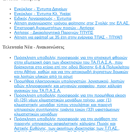
Εγκύκλιος - Έντυπα Δανείων
Εγκύκλιος - Έντυπα Κλ. Υγείας
Eιδικός Λογαριασμός - Έντυπα
Αίτηση αναγνώρισης χρόνου φοίτησης στις Σχολές της ΕΛ.ΑΣ.
Επιστροφή Αχρεωστήτων ποσών - Αιτήσεις
Αιτήσεις - Δικαιολογητικά Παροχών ΤΠΥΠΣ
Αίτηση για εφάπαξ με 35 έτη στην ενέργεια ΤΠΑΣ - ΤΠΥΑΠ
Τελευταία Νέα - Ανακοινώσεις
Πρόσκληση υποβολής προσφοράς για την επισκευή φθορών
στην εξωτερική όψη των ιδιοκτησιών του ΤΑ.Π.Α.Σ.Α., που
βρίσκονται στο κτίριο επί της οδού Βύσσης 6-8 & Πολυκλείτου
στην Αθήνα, καθώς και για την αποκομιδή άχρηστων δομικών
και λοιπών υλικών από το εσωτ
Προμήθεια ηλεκτρονικών υπολογιστών, λογισμικού, λοιπών
ειδών πληροφορικής και μηχανών γραφείου, προς κάλυψη
αναγκών του ΤΑ.Π.Α.Σ.Α.
Πρόσκληση υποβολής προσφοράς για την προμήθεια είκοσι
έξι (26) νέων κλιματιστικών μονάδων τοίχου, μιας (1)
κλιματιστικής μονάδας τύπου ντουλάπας και παροχή
υπηρεσιών συντήρησης τριάντα τριών (33) υφιστάμενων
κλιματιστικών μονάδων
Πρόσκληση υποβολής προσφοράς για την ανάθεση της
παροχής υπηρεσιών ασφαλιστικής κάλυψης Πυρός και
Αστικής Ευθύνης, των ακινήτων ιδιοκτησίας των Τ.Π.ΑΣ.,