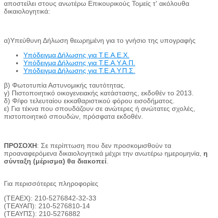
αποστείλει στους ανωτέρω Επικουρικούς Τομείς τ' ακόλουθα
δικαιολογητικά:
α)Υπεύθυνη Δήλωση θεωρημένη για το γνήσιο της υπογραφής
Υπόδειγμα Δήλωσης για Τ.Ε.Α.Ε.Χ.
Υπόδειγμα Δήλωσης για Τ.Ε.Α.Υ.Α.Π.
Υπόδειγμα Δήλωσης για Τ.Ε.Α.Υ.Π.Σ.
β) Φωτοτυπία Αστυνομικής ταυτότητας.
γ) Πιστοποιητικό οικογενειακής κατάστασης, εκδοθέν το 2013.
δ) Φ/φο τελευταίου εκκαθαριστικού φόρου εισοδήματος.
ε) Για τέκνα που σπουδάζουν σε ανώτερες ή ανώτατες σχολές,
πιστοποιητικό σπουδών, πρόσφατα εκδοθέν.
ΠΡΟΣΟΧΗ
: Σε περίπτωση που δεν προσκομισθούν τα
προαναφερόμενα δικαιολογητικά μέχρι την ανωτέρω ημερομηνία,
η
σύνταξη (μέρισμα) θα διακοπεί
.
Για περισσότερες πληροφορίες
(TEAEX): 210-5276842-32-33
(ΤΕΑΥΑΠ): 210-5276810-14
(ΤΕΑΥΠΣ): 210-5276882