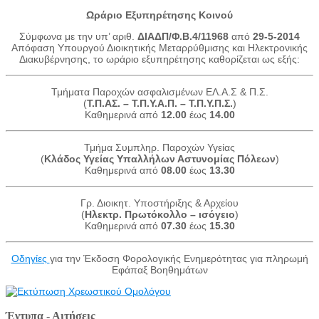
Ωράριο Εξυπηρέτησης Κοινού
Σύμφωνα με την υπ’ αριθ.
ΔΙΑΔΠ/Φ.Β.4/11968
από
29-5-2014
Απόφαση Υπουργού Διοικητικής Μεταρρύθμισης και Ηλεκτρονικής
Διακυβέρνησης, το ωράριο εξυπηρέτησης καθορίζεται ως εξής:
Τμήματα Παροχών ασφαλισμένων ΕΛ.Α.Σ & Π.Σ.
(
Τ.Π.ΑΣ. – Τ.Π.Υ.Α.Π. – Τ.Π.Υ.Π.Σ.
)
Καθημερινά από
12.00
έως
14.00
Τμήμα Συμπληρ. Παροχών Υγείας
(
Κλάδος Υγείας Υπαλλήλων Αστυνομίας Πόλεων
)
Καθημερινά από
08.00
έως
13.30
Γρ. Διοικητ. Υποστήριξης & Αρχείου
(
Ηλεκτρ. Πρωτόκολλο – ισόγειο
)
Καθημερινά από
07.30
έως
15.30
Οδηγίες
για την Έκδοση Φορολογικής Ενημερότητας για πληρωμή
Εφάπαξ Βοηθημάτων
Έντυπα - Αιτήσεις