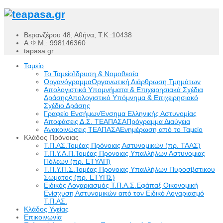
Βερανζέρου 48, Αθήνα, Τ.Κ.:10438
Α.Φ.Μ.: 998146360
tapasa.gr
Ταμείο
Το Ταμείο
Ίδρυση & Νομοθεσία
Οργανόγραμμα
Οργανωτική Διάρθρωση Τμημάτων
Απολογιστικά Υπομνήματα & Επιχειρησιακά Σχέδια
Δράσης
Απολογιστικό Υπόμνημα & Επιχειρησιακό
Σχέδιο Δράσης
Γραφείο Ενσήμων
Ένσημα Ελληνικής Αστυνομίας
Αποφάσεις Δ.Σ. ΤΕΑΠΑΣΑ
Πρόγραμμα Διαύγεια
Ανακοινώσεις ΤΕΑΠΑΣΑ
Ενημέρωση από το Ταμείο
Κλάδος Πρόνοιας
Τ.Π.ΑΣ.
Τομέας Πρόνοιας Αστυνομικών (πρ. ΤΑΑΣ)
Τ.Π.Υ.Α.Π.
Τομέας Προνοιας Υπαλλήλων Αστυνομιας
Πόλεων (πρ. ΕΤΥΑΠ)
Τ.Π.Υ.Π.Σ.
Τομέας Προνοιας Υπαλλήλων Πυροσβστικου
Σώματος (πρ. ΕΤΥΠΣ)
Ειδικός Λογαριασμός Τ.Π.Α.Σ.
Εφάπαξ Οικονομική
Ενίσχυση Αστυνομικών από τον Ειδικό Λογαριασμό
Τ.Π.ΑΣ.
Κλάδος Υγείας
Επικοινωνία