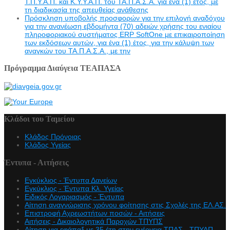
Τ.Π.Υ.Α.Π. και Κ.Υ.Υ.Α.Π. του ΤΑ.Π.Α.Σ.Α. για ένα (1) έτος, με
τη διαδικασία της απευθείας ανάθεσης
Πρόσκληση υποβολής προσφορών για την επιλογή αναδόχου
για την ανανέωση εβδομήντα (70) αδειών χρήσης του ενιαίου
πληροφοριακού συστήματος ERP SoftOne με επικαιροποίηση
των εκδόσεων αυτών, για ένα (1) έτος, για την κάλυψη των
αναγκών του ΤΑ.Π.Α.Σ.Α., με την
Πρόγραμμα Διαύγεια ΤΕΑΠΑΣΑ
Κλάδοι του Ταμείου
Κλάδος Πρόνοιας
Κλάδος Υγείας
Έντυπα - Αιτήσεις
Εγκύκλιος - Έντυπα Δανείων
Εγκύκλιος - Έντυπα Κλ. Υγείας
Eιδικός Λογαριασμός - Έντυπα
Αίτηση αναγνώρισης χρόνου φοίτησης στις Σχολές της ΕΛ.ΑΣ.
Επιστροφή Αχρεωστήτων ποσών - Αιτήσεις
Αιτήσεις - Δικαιολογητικά Παροχών ΤΠΥΠΣ
Αίτηση για εφάπαξ με 35 έτη στην ενέργεια ΤΠΑΣ - ΤΠΥΑΠ