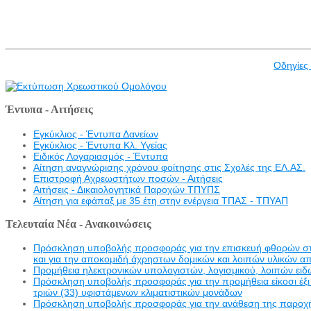
Οδηγίες
Έντυπα - Αιτήσεις
Εγκύκλιος - Έντυπα Δανείων
Εγκύκλιος - Έντυπα Κλ. Υγείας
Eιδικός Λογαριασμός - Έντυπα
Αίτηση αναγνώρισης χρόνου φοίτησης στις Σχολές της ΕΛ.ΑΣ.
Επιστροφή Αχρεωστήτων ποσών - Αιτήσεις
Αιτήσεις - Δικαιολογητικά Παροχών ΤΠΥΠΣ
Αίτηση για εφάπαξ με 35 έτη στην ενέργεια ΤΠΑΣ - ΤΠΥΑΠ
Τελευταία Νέα - Ανακοινώσεις
Πρόσκληση υποβολής προσφοράς για την επισκευή φθορών στην 
και για την αποκομιδή άχρηστων δομικών και λοιπών υλικών α
Προμήθεια ηλεκτρονικών υπολογιστών, λογισμικού, λοιπών ει
Πρόσκληση υποβολής προσφοράς για την προμήθεια είκοσι έξι 
τριών (33) υφιστάμενων κλιματιστικών μονάδων
Πρόσκληση υποβολής προσφοράς για την ανάθεση της παροχής υ