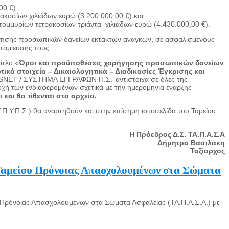
00 €).
ακοσίων χιλιάδων ευρώ (3.200.000,00 €) και
μμυρίων τετρακοσίων τριάντα χιλιάδων ευρώ (4.430.000,00 €).
ρήγησης προσωπικών δανείων εκτάκτων αναγκών, σε ασφαλισμένους
κταμίευσής τους.
ίτλο «
Όροι και προϋποθέσεις χορήγησης προσωπικών δανείων
ικά στοιχεία – Δικαιολογητικά – Διαδικασίες Έγκρισης και
 ‘PSNET / ΣΥΣΤΗΜΑ ΕΓΓΡΑΦΩΝ Π.Σ.’ αντίστοιχα σε όλες της
οχή των ενδιαφερομένων σχετικά με την ημερομηνία έναρξης
και θα τίθενται στο αρχείο.
.Π.Υ.Π.Σ.) θα αναρτηθούν και στην επίσημη ιστοσελίδα του Ταμείου
Η Πρόεδρος Δ.Σ. ΤΑ.Π.Α.Σ.Α
Δήμητρα Βασιλάκη
Ταξίαρχος
 Ταμείου Πρόνοιας Απασχολουμένων στα Σώματα
υ Πρόνοιας Απασχολουμένων στα Σώματα Ασφαλείας (ΤΑ.Π.Α.Σ.Α.) με