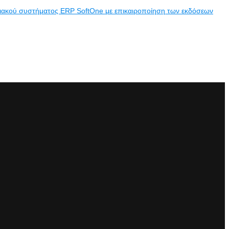
ριακού συστήματος ERP SoftOne με επικαιροποίηση των εκδόσεων