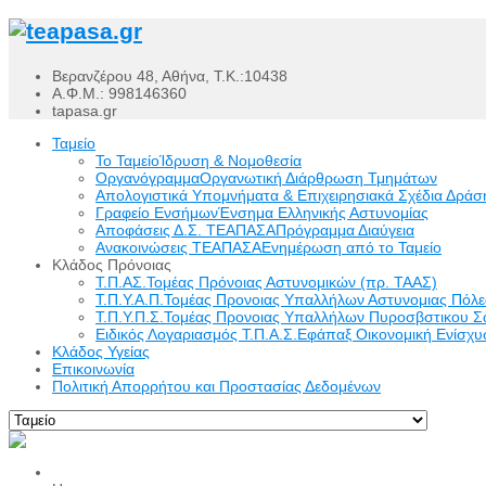
Βερανζέρου 48, Αθήνα, Τ.Κ.:10438
Α.Φ.Μ.: 998146360
tapasa.gr
Ταμείο
Το Ταμείο
Ίδρυση & Νομοθεσία
Οργανόγραμμα
Οργανωτική Διάρθρωση Τμημάτων
Απολογιστικά Υπομνήματα & Επιχειρησιακά Σχέδια Δράσ
Γραφείο Ενσήμων
Ένσημα Ελληνικής Αστυνομίας
Αποφάσεις Δ.Σ. ΤΕΑΠΑΣΑ
Πρόγραμμα Διαύγεια
Ανακοινώσεις ΤΕΑΠΑΣΑ
Ενημέρωση από το Ταμείο
Κλάδος Πρόνοιας
Τ.Π.ΑΣ.
Τομέας Πρόνοιας Αστυνομικών (πρ. ΤΑΑΣ)
Τ.Π.Υ.Α.Π.
Τομέας Προνοιας Υπαλλήλων Αστυνομιας Πόλ
Τ.Π.Υ.Π.Σ.
Τομέας Προνοιας Υπαλλήλων Πυροσβστικου Σ
Ειδικός Λογαριασμός Τ.Π.Α.Σ.
Εφάπαξ Οικονομική Ενίσχυσ
Κλάδος Υγείας
Επικοινωνία
Πολιτική Απορρήτου και Προστασίας Δεδομένων