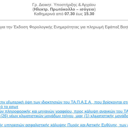
Γρ. Διοικητ. Υποστήριξης & Αρχείου
(
Ηλεκτρ. Πρωτόκολλο – ισόγειο
)
Καθημερινά από
07.30
έως
15.30
για την Έκδοση Φορολογικής Ενημερότητας για πληρωμή Εφάπαξ Βο
εξωτερική όψη των ιδιοκτησιών του ΤΑ.Π.Α.Σ.Α., που βρίσκονται στο
πό το εσωτ
δών πληροφορικής και μηχανών γραφείου, προς κάλυψη αναγκών του ΤΑ
(26) νέων κλιματιστικών μονάδων τοίχου, μιας (1) κλιματιστικής μον
πηρεσιών ασφαλιστικής κάλυψης Πυρός και Αστικής Ευθύνης, των ακινή