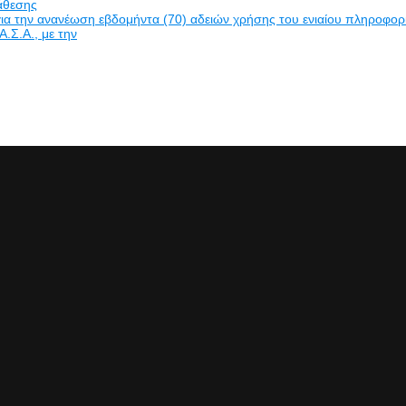
νάθεσης
α την ανανέωση εβδομήντα (70) αδειών χρήσης του ενιαίου πληροφο
Α.Σ.Α., με την