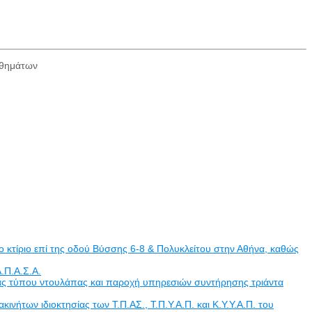
ηθημάτων
 κτίριο επί της οδού Βύσσης 6-8 & Πολυκλείτου στην Αθήνα, καθώς
.Π.Α.Σ.Α.
άδας τύπου ντουλάπας και παροχή υπηρεσιών συντήρησης τριάντα
των ιδιοκτησίας των Τ.Π.ΑΣ., Τ.Π.Υ.Α.Π. και Κ.Υ.Υ.Α.Π. του