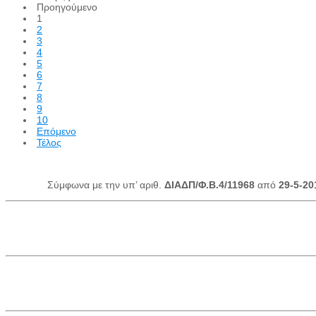
Προηγούμενο
1
2
3
4
5
6
7
8
9
10
Επόμενο
Τέλος
Σύμφωνα με την υπ’ αριθ.
ΔΙΑΔΠ/Φ.Β.4/11968
από
29-5-20