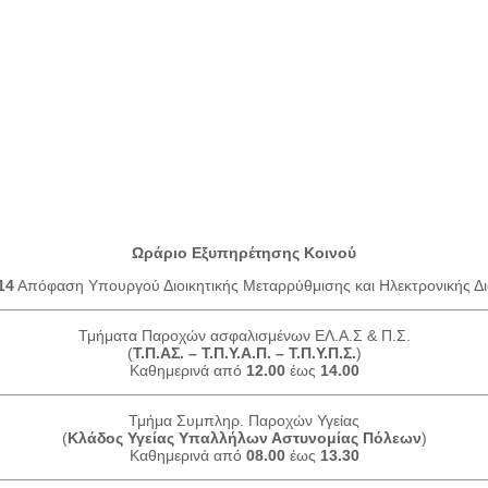
Ωράριο Εξυπηρέτησης Κοινού
14
Απόφαση Υπουργού Διοικητικής Μεταρρύθμισης και Ηλεκτρονικής Δι
Τμήματα Παροχών ασφαλισμένων ΕΛ.Α.Σ & Π.Σ.
(
Τ.Π.ΑΣ. – Τ.Π.Υ.Α.Π. – Τ.Π.Υ.Π.Σ.
)
Καθημερινά από
12.00
έως
14.00
Τμήμα Συμπληρ. Παροχών Υγείας
(
Κλάδος Υγείας Υπαλλήλων Αστυνομίας Πόλεων
)
Καθημερινά από
08.00
έως
13.30