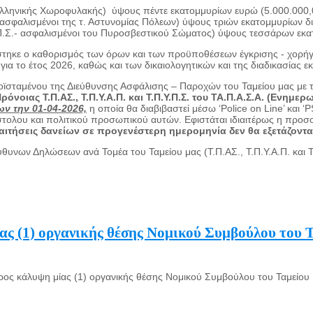
 Ελληνικής Χωροφυλακής) ύψους πέντε εκατομμυρίων ευρώ (5.000.000,
ασφαλισμένοι της τ. Αστυνομίας Πόλεων) ύψους τριών εκατομμυρίων δι
Σ.- ασφαλισμένοι του Πυροσβεστικού Σώματος) ύψους τεσσάρων εκατο
σίστηκε ο καθορισμός των όρων και των προϋποθέσεων έγκρισης - χο
 για το έτος 2026, καθώς και των δικαιολογητικών και της διαδικασίας ε
οϊσταμένου της Διεύθυνσης Ασφάλισης – Παροχών του Ταμείου μας με τ
ιας Τ.Π.ΑΣ., Τ.Π.Υ.Α.Π. και Τ.Π.Υ.Π.Σ. του ΤΑ.Π.Α.Σ.Α.
(Ενημερωτ
ν την 01-04-2026,
η οποία θα διαβιβαστεί μέσω ‘Police on Line’ και
στολου και πολιτικού προσωπικού αυτών. Εφιστάται ιδιαιτέρως η προσ
ιτήσεις δανείων σε προγενέστερη ημερομηνία δεν θα εξετάζονται 
θυνων Δηλώσεων ανά Τομέα του Ταμείου μας (Τ.Π.ΑΣ., Τ.Π.Υ.Α.Π. και Τ
ας (1) οργανικής θέσης Νομικού Συμβούλου του
προς κάλυψη μίας (1) οργανικής θέσης Νομικού Συμβούλου του Ταμείο