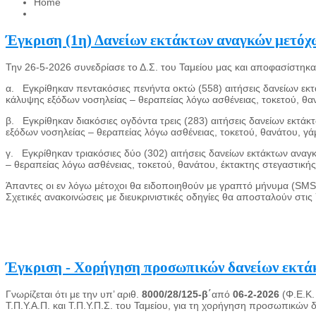
Home
Έγκριση (1η) Δανείων εκτάκτων αναγκών μετόχων
Την 26-5-2026 συνεδρίασε το Δ.Σ. του Ταμείου μας και αποφασίστηκα
α. Εγκρίθηκαν πεντακόσιες πενήντα οκτώ (558) αιτήσεις δανείων εκ
κάλυψης εξόδων νοσηλείας – θεραπείας λόγω ασθένειας, τοκετού, θαν
β. Εγκρίθηκαν διακόσιες ογδόντα τρεις (283) αιτήσεις δανείων εκτά
εξόδων νοσηλείας – θεραπείας λόγω ασθένειας, τοκετού, θανάτου, γά
γ. Εγκρίθηκαν τριακόσιες δύο (302) αιτήσεις δανείων εκτάκτων αν
– θεραπείας λόγω ασθένειας, τοκετού, θανάτου, έκτακτης στεγαστική
Άπαντες οι εν λόγω μέτοχοι θα ειδοποιηθούν με γραπτό μήνυμα (SMS)
Σχετικές ανακοινώσεις με διευκρινιστικές οδηγίες θα αποσταλούν στις
Έγκριση - Χορήγηση προσωπικών δανείων εκτάκτ
Γνωρίζεται ότι με την υπ’ αριθ.
8000/28/125-β΄
από
06-2-2026
(Φ.Ε.Κ
Τ.Π.Υ.Α.Π. και Τ.Π.Υ.Π.Σ. του Ταμείου, για τη χορήγηση προσωπικών