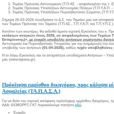
Τομέας Πρόνοιας Αστυνομικών (Τ.Π.ΑΣ. - ασφαλισμένοι της τ.
Τομέας Πρόνοιας Υπαλλήλων Αστυνομίας Πόλεων (Τ.Π.Υ.Α.Π. - 
Τομέας Πρόνοιας Υπαλλήλων Πυροσβεστικού Σώματος (Τ.Π.Υ.Π.
Σήμερα 26-03-2026 συνεδρίασε το Δ.Σ. του Ταμείου μας και αποφα
των Τομέων Πρόνοιας του Ταμείου (Τ.Π.ΑΣ., Τ.Π.Υ.Α.Π. και Τ.Π.Υ.Π.Σ.)
Κατόπιν των ανωτέρω, θα εκδοθεί άμεσα σχετική Εγκύκλιος του κ. Πρ
εκτάκτων αναγκών έτους 2026, σε ασφαλισμένους των Τομέων Πρόνο
Εκταμίευσης)
»,
με έναρξη υποβολής αιτήσεων χορήγησης δανείω
Αστυνομικές και Πυροσβεστικές Υπηρεσίες για την ενημέρωση του έν
υποβολής των αιτήσεων
(01-04-2026),
καθώς
τυχόν υποβληθείσες α
Η εν λόγω Εγκύκλιος και τα απαραίτητα υποδείγματα Αιτήσεων – Υπεύ
μας (www.tapasa.gr).
Πρόσληψη εμμίσθου δικηγόρου, προς κάλυψη μί
Ασφαλείας (ΤΑ.Π.Α.Σ.Α.)
Για να δείτε την σχετική απόφαση πρόσληψης εμμίσθου δικηγόρου, 
ΑΔΑ: 6Χ38ΟΡΡΞ-ΓΚ7 παρακαλούμε πατήστε
εδώ
Έναρξη