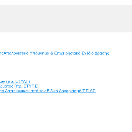
ης
Απολογιστικό Υπόμνημα & Επιχειρησιακό Σχέδιο Δράσης
εων (πρ. ΕΤΥΑΠ)
ώματος (πρ. ΕΤΥΠΣ)
η Αστυνομικών από τον Ειδικό Λογαριασμό Τ.Π.ΑΣ.