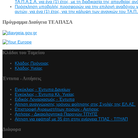
ΤΑ.Π.Α.Σ.Α. για ένα (1) έτος, με τη διαδικασία της απευθείας α
Πρόσκληση υποβολής προσφορών για την επιλογή αναδόχου γι
αυτών, για ένα (1) έτος, για την κάλυψη των αναγκών του ΤΑ.Π.
Πρόγραμμα Διαύγεια ΤΕΑΠΑΣΑ
Κλάδοι του Ταμείου
Κλάδος Πρόνοιας
Κλάδος Υγείας
Έντυπα - Αιτήσεις
Εγκύκλιος - Έντυπα Δανείων
Εγκύκλιος - Έντυπα Κλ. Υγείας
Eιδικός Λογαριασμός - Έντυπα
Αίτηση αναγνώρισης χρόνου φοίτησης στις Σχολές της ΕΛ.ΑΣ.
Επιστροφή Αχρεωστήτων ποσών - Αιτήσεις
Αιτήσεις - Δικαιολογητικά Παροχών ΤΠΥΠΣ
Αίτηση για εφάπαξ με 35 έτη στην ενέργεια ΤΠΑΣ - ΤΠΥΑΠ
Διάφορα