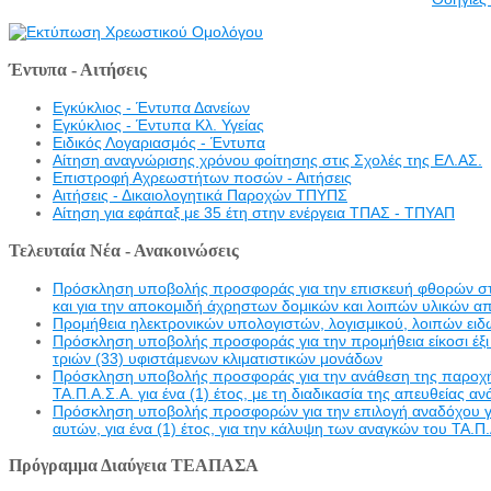
Έντυπα - Αιτήσεις
Εγκύκλιος - Έντυπα Δανείων
Εγκύκλιος - Έντυπα Κλ. Υγείας
Eιδικός Λογαριασμός - Έντυπα
Αίτηση αναγνώρισης χρόνου φοίτησης στις Σχολές της ΕΛ.ΑΣ.
Επιστροφή Αχρεωστήτων ποσών - Αιτήσεις
Αιτήσεις - Δικαιολογητικά Παροχών ΤΠΥΠΣ
Αίτηση για εφάπαξ με 35 έτη στην ενέργεια ΤΠΑΣ - ΤΠΥΑΠ
Τελευταία Νέα - Ανακοινώσεις
Πρόσκληση υποβολής προσφοράς για την επισκευή φθορών στην 
και για την αποκομιδή άχρηστων δομικών και λοιπών υλικών α
Προμήθεια ηλεκτρονικών υπολογιστών, λογισμικού, λοιπών ει
Πρόσκληση υποβολής προσφοράς για την προμήθεια είκοσι έξι 
τριών (33) υφιστάμενων κλιματιστικών μονάδων
Πρόσκληση υποβολής προσφοράς για την ανάθεση της παροχής υ
ΤΑ.Π.Α.Σ.Α. για ένα (1) έτος, με τη διαδικασία της απευθείας α
Πρόσκληση υποβολής προσφορών για την επιλογή αναδόχου γι
αυτών, για ένα (1) έτος, για την κάλυψη των αναγκών του ΤΑ.Π.
Πρόγραμμα Διαύγεια ΤΕΑΠΑΣΑ