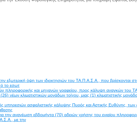
εξωτερική όψη των ιδιοκτησιών του ΤΑ.Π.Α.Σ.Α., που βρίσκονται στο
πό το εσωτ
δών πληροφορικής και μηχανών γραφείου, προς κάλυψη αναγκών του ΤΑ
(26) νέων κλιματιστικών μονάδων τοίχου, μιας (1) κλιματιστικής μον
πηρεσιών ασφαλιστικής κάλυψης Πυρός και Αστικής Ευθύνης, των ακινή
νάθεσης
α την ανανέωση εβδομήντα (70) αδειών χρήσης του ενιαίου πληροφο
Α.Σ.Α., με την