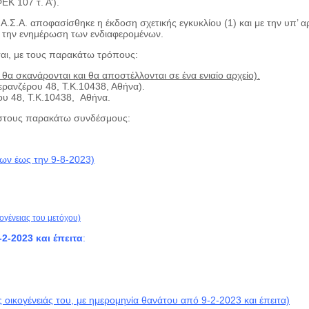
ΕΚ 107 τ. Α’).
.Α.Σ.Α. αποφασίσθηκε η έκδοση σχετικής εγκυκλίου (1) και με την υπ’ 
 την ενημέρωση των ενδιαφερομένων.
ται, με τους παρακάτω τρόπους:
 θα σκανάρονται και θα αποστέλλονται σε ένα ενιαίο αρχείο).
ρανζέρου 48, Τ.Κ.10438, Αθήνα).
ου 48, Τ.Κ.10438, Αθήνα.
ι στους παρακάτω συνδέσμους:
εων έως την 9-8-2023)
ογένειας του μετόχου)
2-2023 και έπειτα
:
ς οικογένειάς του, με ημερομηνία θανάτου από 9-2-2023 και έπειτα)