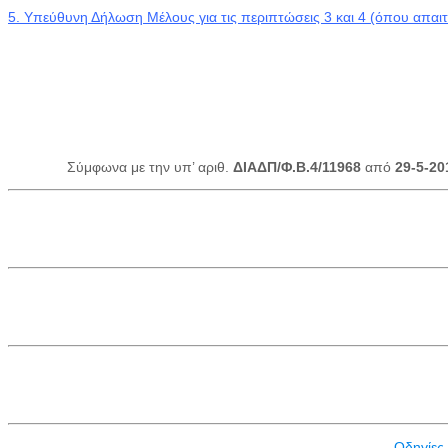
5.
Υπεύθυνη Δήλωση Μέλους για τις περιπτώσεις 3 και 4 (όπου απαιτε
Σύμφωνα με την υπ’ αριθ.
ΔΙΑΔΠ/Φ.Β.4/11968
από
29-5-20
Οδηγίες