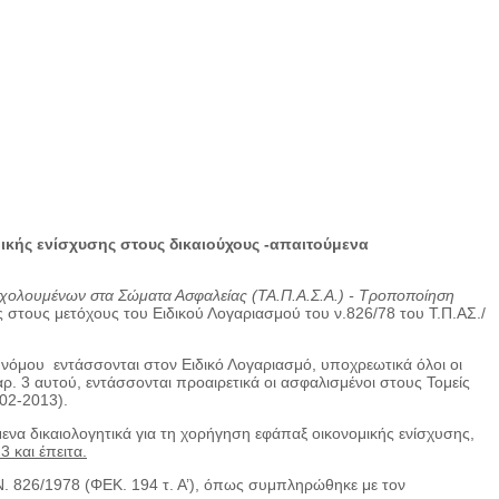
μικής ενίσχυσης στους δικαιούχους -απαιτούμενα
σχολουμένων στα Σώματα Ασφαλείας (ΤΑ.Π.Α.Σ.Α.) - Τροποποίηση
ης στους μετόχους του Ειδικού Λογαριασμού του ν.826/78 του Τ.Π.ΑΣ./
 νόμου εντάσσονται στον Ειδικό Λογαριασμό, υποχρεωτικά όλοι οι
ρ. 3 αυτού, εντάσσονται προαιρετικά οι ασφαλισμένοι στους Τομείς
-02-2013).
α δικαιολογητικά για τη χορήγηση εφάπαξ οικονομικής ενίσχυσης,
 και έπειτα.
 Ν. 826/1978 (ΦΕΚ. 194 τ. Α’), όπως συμπληρώθηκε με τον