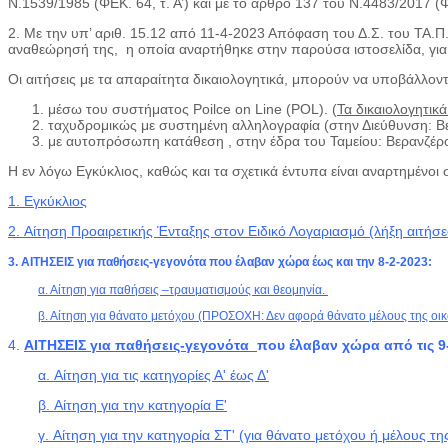
Ν.1539/1985 (ΦΕΚ. 64, τ. Α’) και με το άρθρο 137 του Ν.4483/2017 (Φ
2. Με την υπ’ αριθ. 15.12 από 11-4-2023 Απόφαση του Δ.Σ. του ΤΑ.Π
αναθεώρησή της, η οποία αναρτήθηκε στην παρούσα ιστοσελίδα, για
Οι αιτήσεις με τα απαραίτητα δικαιολογητικά, μπορούν να υποβάλλον
μέσω του συστήματος Poilce on Line (POL). (
Τα δικαιολογητικά
ταχυδρομικώς με συστημένη αλληλογραφία (στην Διεύθυνση: Βε
με αυτοπρόσωπη κατάθεση , στην έδρα του Ταμείου: Βερανζέρ
Η εν λόγω Εγκύκλιος, καθώς και τα σχετικά έντυπα είναι αναρτημένο
1.
Εγκύκλιος
2.
Αίτηση Προαιρετικής Ένταξης στον Ειδικό Λογαριασμό (λήξη αιτήσ
3. ΑΙΤΗΣΕΙΣ για παθήσεις-γεγονότα που έλαβαν χώρα έως και την 8-2-2023:
α. Αίτηση για παθήσεις –τραυματισμούς και θεομηνία.
β. Αίτηση για θάνατο μετόχου (ΠΡΟΣΟΧΗ: Δεν αφορά θάνατο μέλους της οικ
4.
ΑΙΤΗΣΕΙΣ για παθήσεις-γεγονότα
που έλαβαν χώρα από τις 9-
α.
Αίτηση για τις κατηγορίες Α' έως Δ'
β.
Αίτηση για την κατηγορία Ε'
γ.
Αίτηση για την κατηγορία ΣΤ' (για θάνατο μετόχου ή μέλους τη