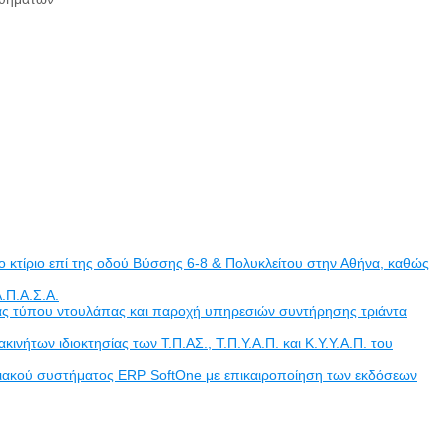
 κτίριο επί της οδού Βύσσης 6-8 & Πολυκλείτου στην Αθήνα, καθώς
.Π.Α.Σ.Α.
άδας τύπου ντουλάπας και παροχή υπηρεσιών συντήρησης τριάντα
των ιδιοκτησίας των Τ.Π.ΑΣ., Τ.Π.Υ.Α.Π. και Κ.Υ.Υ.Α.Π. του
ριακού συστήματος ERP SoftOne με επικαιροποίηση των εκδόσεων