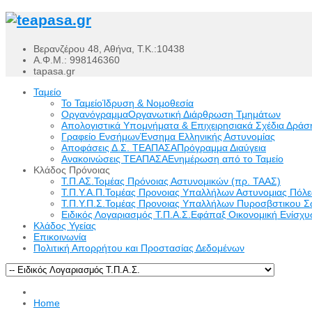
Βερανζέρου 48, Αθήνα, Τ.Κ.:10438
Α.Φ.Μ.: 998146360
tapasa.gr
Ταμείο
Το Ταμείο
Ίδρυση & Νομοθεσία
Οργανόγραμμα
Οργανωτική Διάρθρωση Τμημάτων
Απολογιστικά Υπομνήματα & Επιχειρησιακά Σχέδια Δράσ
Γραφείο Ενσήμων
Ένσημα Ελληνικής Αστυνομίας
Αποφάσεις Δ.Σ. ΤΕΑΠΑΣΑ
Πρόγραμμα Διαύγεια
Ανακοινώσεις ΤΕΑΠΑΣΑ
Ενημέρωση από το Ταμείο
Κλάδος Πρόνοιας
Τ.Π.ΑΣ.
Τομέας Πρόνοιας Αστυνομικών (πρ. ΤΑΑΣ)
Τ.Π.Υ.Α.Π.
Τομέας Προνοιας Υπαλλήλων Αστυνομιας Πόλ
Τ.Π.Υ.Π.Σ.
Τομέας Προνοιας Υπαλλήλων Πυροσβστικου Σ
Ειδικός Λογαριασμός Τ.Π.Α.Σ.
Εφάπαξ Οικονομική Ενίσχυσ
Κλάδος Υγείας
Επικοινωνία
Πολιτική Απορρήτου και Προστασίας Δεδομένων
Home