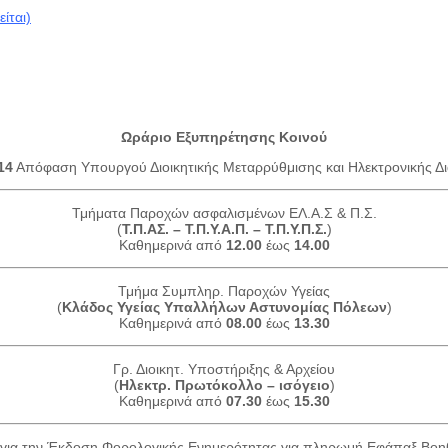
ίται)
Ωράριο Εξυπηρέτησης Κοινού
14
Απόφαση Υπουργού Διοικητικής Μεταρρύθμισης και Ηλεκτρονικής Δι
Τμήματα Παροχών ασφαλισμένων ΕΛ.Α.Σ & Π.Σ.
(
Τ.Π.ΑΣ. – Τ.Π.Υ.Α.Π. – Τ.Π.Υ.Π.Σ.
)
Καθημερινά από
12.00
έως
14.00
Τμήμα Συμπληρ. Παροχών Υγείας
(
Κλάδος Υγείας Υπαλλήλων Αστυνομίας Πόλεων
)
Καθημερινά από
08.00
έως
13.30
Γρ. Διοικητ. Υποστήριξης & Αρχείου
(
Ηλεκτρ. Πρωτόκολλο – ισόγειο
)
Καθημερινά από
07.30
έως
15.30
για την Έκδοση Φορολογικής Ενημερότητας για πληρωμή Εφάπαξ Βο