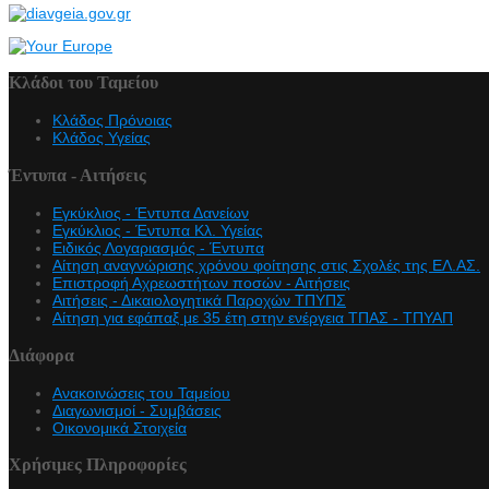
Κλάδοι του Ταμείου
Κλάδος Πρόνοιας
Κλάδος Υγείας
Έντυπα - Αιτήσεις
Εγκύκλιος - Έντυπα Δανείων
Εγκύκλιος - Έντυπα Κλ. Υγείας
Eιδικός Λογαριασμός - Έντυπα
Αίτηση αναγνώρισης χρόνου φοίτησης στις Σχολές της ΕΛ.ΑΣ.
Επιστροφή Αχρεωστήτων ποσών - Αιτήσεις
Αιτήσεις - Δικαιολογητικά Παροχών ΤΠΥΠΣ
Αίτηση για εφάπαξ με 35 έτη στην ενέργεια ΤΠΑΣ - ΤΠΥΑΠ
Διάφορα
Ανακοινώσεις του Ταμείου
Διαγωνισμοί - Συμβάσεις
Οικονομικά Στοιχεία
Χρήσιμες Πληροφορίες