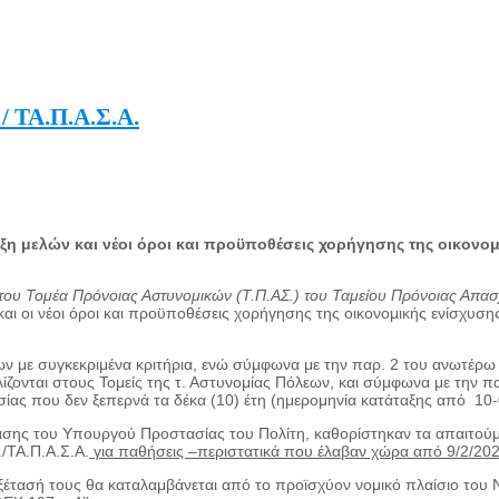
 / ΤΑ.Π.Α.Σ.Α.
νταξη μελών και νέοι όροι και προϋποθέσεις χορήγησης της οικονο
του Τομέα Πρόνοιας Αστυνομικών (Τ.Π.ΑΣ.) του Ταμείου Πρόνοιας Απα
 και οι νέοι όροι και προϋποθέσεις χορήγησης της οικονομικής ενίσχυσ
ων με συγκεκριμένα κριτήρια, ενώ σύμφωνα με την παρ. 2 του ανωτέρω
ίζονται στους Τομείς της τ. Αστυνομίας Πόλεων, και σύμφωνα με την πα
σίας που δεν ξεπερνά τα δέκα (10) έτη (ημερομηνία κατάταξης από 10
σης του Υπουργού Προστασίας του Πολίτη, καθορίστηκαν τα απαιτούμεν
/ΤΑ.Π.Α.Σ.Α.
για παθήσεις –περιστατικά που έλαβαν χώρα από 9/2/2023
εξέτασή τους θα καταλαμβάνεται από το προϊσχύον νομικό πλαίσιο του