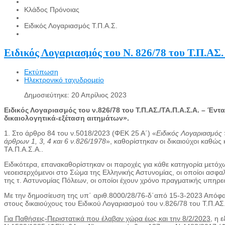
Κλάδος Πρόνοιας
Ειδικός Λογαριασμός Τ.Π.Α.Σ.
Eιδικός Λογαριασμός του N. 826/78 του Τ.Π.ΑΣ.
Εκτύπωση
Ηλεκτρονικό ταχυδρομείο
Δημοσιεύτηκε: 20 Απρίλιος 2023
E
ιδικός Λογαριασμός του ν.826/78 του Τ.Π.ΑΣ./ΤΑ.Π.Α.Σ.Α. – Έ
δικαιολογητικά-εξέταση αιτημάτων».
1. Στο άρθρο 84 του ν.5018/2023 (ΦΕΚ 25 Α΄) «
Ειδικός Λογαριασμός 
άρθρων 1, 3, 4 και 6 ν.826/1978
», καθορίστηκαν οι δικαιούχοι καθώς
ΤΑ.Π.Α.Σ.Α..
Ειδικότερα, επανακαθορίστηκαν οι παροχές για κάθε κατηγορία μετόχ
νεοεισερχόμενοι στο Σώμα της Ελληνικής Αστυνομίας, οι οποίοι ασφαλ
της τ. Αστυνομίας Πόλεων, οι οποίοι έχουν χρόνο πραγματικής υπηρε
Με την δημοσίευση της υπ΄ αριθ.8000/28/76-δ΄από 15-3-2023 Απόφα
στους δικαιούχους του Ειδικού Λογαριασμού του ν.826/78 του Τ.Π.ΑΣ.
Για Παθήσεις-Περιστατικά που έλαβαν χώρα έως και την 8/2/2023
, η 