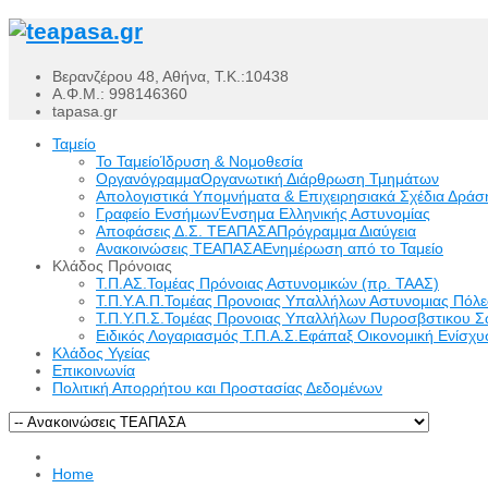
Βερανζέρου 48, Αθήνα, Τ.Κ.:10438
Α.Φ.Μ.: 998146360
tapasa.gr
Ταμείο
Το Ταμείο
Ίδρυση & Νομοθεσία
Οργανόγραμμα
Οργανωτική Διάρθρωση Τμημάτων
Απολογιστικά Υπομνήματα & Επιχειρησιακά Σχέδια Δράσ
Γραφείο Ενσήμων
Ένσημα Ελληνικής Αστυνομίας
Αποφάσεις Δ.Σ. ΤΕΑΠΑΣΑ
Πρόγραμμα Διαύγεια
Ανακοινώσεις ΤΕΑΠΑΣΑ
Ενημέρωση από το Ταμείο
Κλάδος Πρόνοιας
Τ.Π.ΑΣ.
Τομέας Πρόνοιας Αστυνομικών (πρ. ΤΑΑΣ)
Τ.Π.Υ.Α.Π.
Τομέας Προνοιας Υπαλλήλων Αστυνομιας Πόλ
Τ.Π.Υ.Π.Σ.
Τομέας Προνοιας Υπαλλήλων Πυροσβστικου Σ
Ειδικός Λογαριασμός Τ.Π.Α.Σ.
Εφάπαξ Οικονομική Ενίσχυσ
Κλάδος Υγείας
Επικοινωνία
Πολιτική Απορρήτου και Προστασίας Δεδομένων
Home