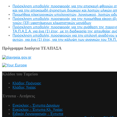
Πρόσκληση υποβολής προσφοράς για την επισκευή φθορών στην 
και για την αποκομιδή άχρηστων δομικών και λοιπών υλικών α
Προμήθεια ηλεκτρονικών υπολογιστών, λογισμικού, λοιπών ει
Πρόσκληση υποβολής προσφοράς για την προμήθεια είκοσι έξι 
τριών (33) υφιστάμενων κλιματιστικών μονάδων
Πρόσκληση υποβολής προσφοράς για την ανάθεση της παροχής υ
ΤΑ.Π.Α.Σ.Α. για ένα (1) έτος, με τη διαδικασία της απευθείας α
Πρόσκληση υποβολής προσφορών για την επιλογή αναδόχου γι
αυτών, για ένα (1) έτος, για την κάλυψη των αναγκών του ΤΑ.Π.
Πρόγραμμα Διαύγεια ΤΕΑΠΑΣΑ
Κλάδοι του Ταμείου
Κλάδος Πρόνοιας
Κλάδος Υγείας
Έντυπα - Αιτήσεις
Εγκύκλιος - Έντυπα Δανείων
Εγκύκλιος - Έντυπα Κλ. Υγείας
Eιδικός Λογαριασμός - Έντυπα