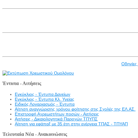
Οδηγίες
Έντυπα - Αιτήσεις
Εγκύκλιος - Έντυπα Δανείων
Εγκύκλιος - Έντυπα Κλ. Υγείας
Eιδικός Λογαριασμός - Έντυπα
Αίτηση αναγνώρισης χρόνου φοίτησης στις Σχολές της ΕΛ.ΑΣ.
Επιστροφή Αχρεωστήτων ποσών - Αιτήσεις
Αιτήσεις - Δικαιολογητικά Παροχών ΤΠΥΠΣ
Αίτηση για εφάπαξ με 35 έτη στην ενέργεια ΤΠΑΣ - ΤΠΥΑΠ
Τελευταία Νέα - Ανακοινώσεις