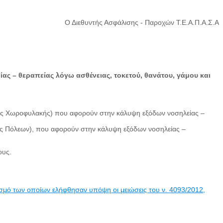
Ο Διεθυντής Ασφάλισης - Παροχών Τ.Ε.Α.Π.Α.Σ.Α
ίας – θεραπείας λόγω ασθένειας, τοκετού, θανάτου, γάμου και
ηνικής Χωροφυλακής) που αφορούν στην κάλυψη εξόδων νοσηλείας –
μίας Πόλεων), που αφορούν στην κάλυψη εξόδων νοσηλείας –
ους.
μό των οποίων ελήφθησαν υπόψη οι μειώσεις του ν. 4093/2012,