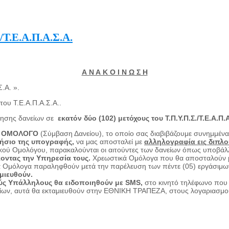
/Τ.Ε.Α.Π.Α.Σ.Α.
Α Ν Α Κ Ο Ι Ν Ω Σ Η
.Α. ».
ου Τ.Ε.Α.Π.Α.Σ.Α..
ήγησης δανείων σε
εκατόν δύο (102)
μετόχους του
Τ.Π.Υ.Π.Σ./Τ.Ε.Α.Π.
ΚΟ ΟΜΟΛΟΓΟ
(Σύμβαση Δανείου), το οποίο σας διαβιβάζουμε συνημμένα
νήσιο της υπογραφής,
να μας αποσταλεί με
αλληλογραφία εις διπλο
τικού Ομολόγου, παρακαλούνται οι αιτούντες των δανείων όπως υπο
οντας την Υπηρεσία τους.
Χρεωστικά Ομόλογα που θα αποσταλούν με
ά Ομόλογα παραληφθούν μετά την παρέλευση των πέντε (05) εργάσιμ
αμιευθούν.
ύς Υπάλληλους θα ειδοποιηθούν με
SMS
,
στο κινητό τηλέφωνο που 
νείων, αυτά θα εκταμιευθούν στην ΕΘΝΙΚΗ ΤΡΑΠΕΖΑ, στους λογαριασμο