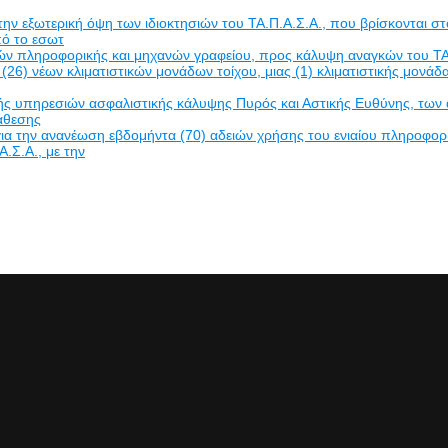
εξωτερική όψη των ιδιοκτησιών του ΤΑ.Π.Α.Σ.Α., που βρίσκονται στο
πό το εσωτ
δών πληροφορικής και μηχανών γραφείου, προς κάλυψη αναγκών του ΤΑ
(26) νέων κλιματιστικών μονάδων τοίχου, μιας (1) κλιματιστικής μον
πηρεσιών ασφαλιστικής κάλυψης Πυρός και Αστικής Ευθύνης, των ακινή
νάθεσης
α την ανανέωση εβδομήντα (70) αδειών χρήσης του ενιαίου πληροφο
Α.Σ.Α., με την