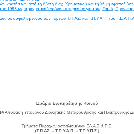
ν κρατήσεων από τη Δ/νση Διαχ. Χρηματικού και τη λήψη εφάπαξ βο
 έτος 1995 ως πραγματικού χρόνου υπηρεσίας για τους Τομείς Πρόν
σε ασφαλισμένους των Τομέων Τ.Π.ΑΣ. και Τ.Π.Υ.Α.Π. του Τ.Ε.Α.Π.Α
Ωράριο Εξυπηρέτησης Κοινού
14
Απόφαση Υπουργού Διοικητικής Μεταρρύθμισης και Ηλεκτρονικής Δι
Τμήματα Παροχών ασφαλισμένων ΕΛ.Α.Σ & Π.Σ.
(
Τ.Π.ΑΣ. – Τ.Π.Υ.Α.Π. – Τ.Π.Υ.Π.Σ.
)