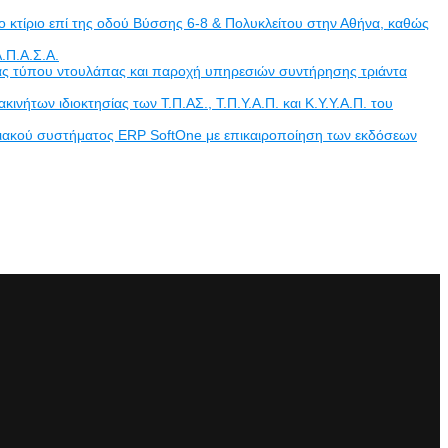
 κτίριο επί της οδού Βύσσης 6-8 & Πολυκλείτου στην Αθήνα, καθώς
.Π.Α.Σ.Α.
άδας τύπου ντουλάπας και παροχή υπηρεσιών συντήρησης τριάντα
των ιδιοκτησίας των Τ.Π.ΑΣ., Τ.Π.Υ.Α.Π. και Κ.Υ.Υ.Α.Π. του
ριακού συστήματος ERP SoftOne με επικαιροποίηση των εκδόσεων