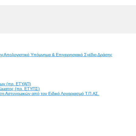
ης
Απολογιστικό Υπόμνημα & Επιχειρησιακό Σχέδιο Δράσης
εων (πρ. ΕΤΥΑΠ)
ώματος (πρ. ΕΤΥΠΣ)
η Αστυνομικών από τον Ειδικό Λογαριασμό Τ.Π.ΑΣ.