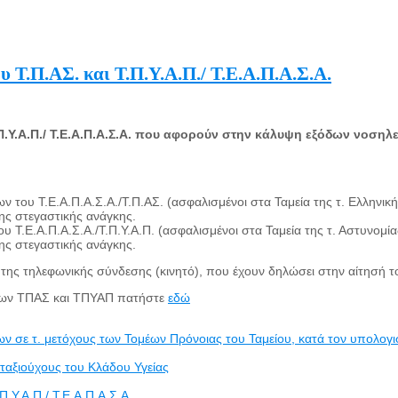
 Τ.Π.ΑΣ. και Τ.Π.Υ.Α.Π./ Τ.Ε.Α.Π.Α.Σ.Α.
.Υ.Α.Π./ Τ.Ε.Α.Π.Α.Σ.Α. που αφορούν στην κάλυψη εξόδων νοσηλε
χων του Τ.Ε.Α.Π.Α.Σ.Α./Τ.Π.ΑΣ. (ασφαλισμένοι στα Ταμεία της τ. Ελλ
ης στεγαστικής ανάγκης.
του Τ.Ε.Α.Π.Α.Σ.Α./Τ.Π.Υ.Α.Π. (ασφαλισμένοι στα Ταμεία της τ. Αστυνο
ης στεγαστικής ανάγκης.
 της τηλεφωνικής σύνδεσης (κινητό), που έχουν δηλώσει στην αίτησή τ
ομέων ΤΠΑΣ και ΤΠΥΑΠ πατήστε
εδώ
ε τ. μετόχους των Τομέων Πρόνοιας του Ταμείου, κατά τον υπολογισ
αξιούχους του Κλάδου Υγείας
.Υ.Α.Π./ Τ.Ε.Α.Π.Α.Σ.Α.