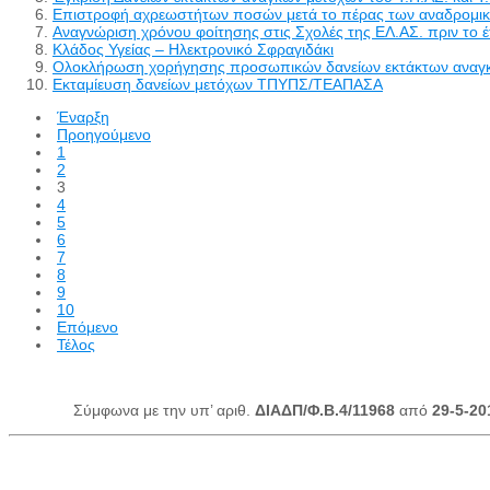
Επιστροφή αχρεωστήτων ποσών μετά το πέρας των αναδρομικώ
Αναγνώριση χρόνου φοίτησης στις Σχολές της ΕΛ.ΑΣ. πριν το
Κλάδος Υγείας – Ηλεκτρονικό Σφραγιδάκι
Ολοκλήρωση χορήγησης προσωπικών δανείων εκτάκτων αναγκών 
Εκταμίευση δανείων μετόχων ΤΠΥΠΣ/ΤΕΑΠΑΣΑ
Έναρξη
Προηγούμενο
1
2
3
4
5
6
7
8
9
10
Επόμενο
Τέλος
Σύμφωνα με την υπ’ αριθ.
ΔΙΑΔΠ/Φ.Β.4/11968
από
29-5-20