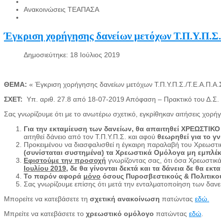
Ανακοινώσεις ΤΕΑΠΑΣΑ
Έγκριση χορήγησης δανείων μετόχων Τ.Π.Υ.Π.Σ.
Δημοσιεύτηκε: 18 Ιούλιος 2019
ΘΕΜΑ:
« Έγκριση χορήγησης δανείων μετόχων Τ.Π.Υ.Π.Σ./Τ.Ε.Α.Π.Α.Σ
ΣΧΕΤ:
Υπ. αριθ. 27.8 από 18-07-2019 Απόφαση – Πρακτικό του Δ.Σ. τ
Σας γνωρίζουμε ότι με το ανωτέρω σχετικό, εγκρίθηκαν αιτήσεις χορ
Για την εκταμίευση των δανείων, θα απαιτηθεί ΧΡΕΩΣΤΙ
αιτηθεί δάνειο από τον Τ.Π.Υ.Π.Σ. και αφού
θεωρηθεί για το γ
Προκειμένου να διασφαλισθεί η έγκαιρη παραλαβή του Χρεωσ
(συνίσταται συστημένα) τα Χρεωστικά Ομόλογα μη εμπλέκ
Εφιστούμε την προσοχή
γνωρίζοντας σας, ότι όσα Χρεωστικ
Ιουλίου 2019
, δε θα γίνονται δεκτά και τα δάνεια δε θα εκτ
Το παρόν αφορά
μόνο
όσους Πυροσβεστικούς & Πολιτικο
Σας γνωρίζουμε επίσης ότι μετά την ενταλματοποίηση των δα
Μπορείτε να κατεβάσετε τη
σχετική ανακοίνωση
πατώντας
εδώ.
Μπρείτε να κατεβάσετε το
χρεωστικό ομόλογο
πατώντας
εδώ
.