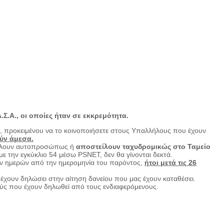
Α.Σ.Α
.,
οι οποίες ήταν σε εκκρεμότητα.
, προκειμένου να το κοινοποιήσετε στους Υπαλλήλους που έχουν
ύν
άμεσα.
βάλλουν αυτοπροσώπως ή
αποστείλουν ταχυδρομικώς στο Ταμείο
 την εγκύκλιο 54 μέσω PSNET, δεν θα γίνονται δεκτά.
ων ημερών από την ημερομηνία του παρόντος,
ήτοι μετά τις 26
έχουν δηλώσει στην αίτηση δανείου που μας έχουν καταθέσει.
ύς που έχουν δηλωθεί από τους ενδιαφερόμενους.