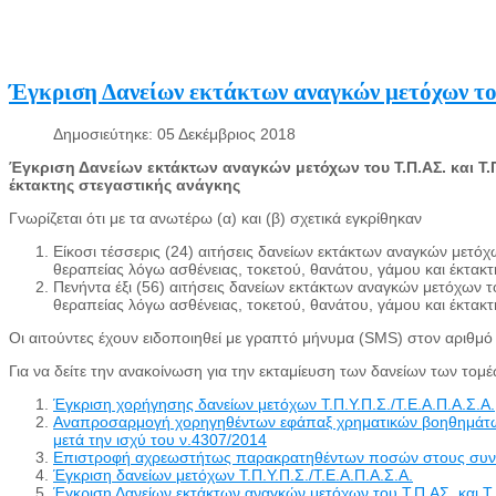
Έγκριση Δανείων εκτάκτων αναγκών μετόχων του
Δημοσιεύτηκε: 05 Δεκέμβριος 2018
Έγκριση Δανείων εκτάκτων αναγκών μετόχων του Τ.Π.ΑΣ. και Τ.Π
έκτακτης στεγαστικής ανάγκης
Γνωρίζεται ότι με τα ανωτέρω (α) και (β) σχετικά εγκρίθηκαν
Είκοσι τέσσερις (24) αιτήσεις δανείων εκτάκτων αναγκών μετό
θεραπείας λόγω ασθένειας, τοκετού, θανάτου, γάμου και έκτακτ
Πενήντα έξι (56) αιτήσεις δανείων εκτάκτων αναγκών μετόχων 
θεραπείας λόγω ασθένειας, τοκετού, θανάτου, γάμου και έκτακτ
Οι αιτούντες έχουν ειδοποιηθεί με γραπτό μήνυμα (SMS) στον αριθμό
Για να δείτε την ανακοίνωση για την εκταμίευση των δανείων των τ
Έγκριση χορήγησης δανείων μετόχων Τ.Π.Υ.Π.Σ./Τ.Ε.Α.Π.Α.Σ.Α.
Αναπροσαρμογή χορηγηθέντων εφάπαξ χρηματικών βοηθημάτων σ
μετά την ισχύ του ν.4307/2014
Επιστροφή αχρεωστήτως παρακρατηθέντων ποσών στους συντ
Έγκριση δανείων μετόχων Τ.Π.Υ.Π.Σ./Τ.Ε.Α.Π.Α.Σ.Α.
Έγκριση Δανείων εκτάκτων αναγκών μετόχων του Τ.Π.ΑΣ. και Τ.Π