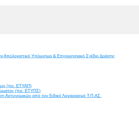
ης
Απολογιστικό Υπόμνημα & Επιχειρησιακό Σχέδιο Δράσης
εων (πρ. ΕΤΥΑΠ)
ώματος (πρ. ΕΤΥΠΣ)
η Αστυνομικών από τον Ειδικό Λογαριασμό Τ.Π.ΑΣ.