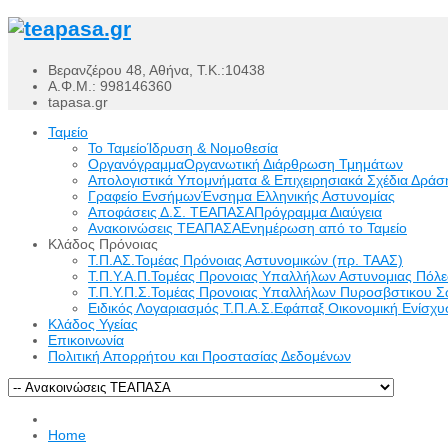
Βερανζέρου 48, Αθήνα, Τ.Κ.:10438
Α.Φ.Μ.: 998146360
tapasa.gr
Ταμείο
Το Ταμείο
Ίδρυση & Νομοθεσία
Οργανόγραμμα
Οργανωτική Διάρθρωση Τμημάτων
Απολογιστικά Υπομνήματα & Επιχειρησιακά Σχέδια Δράσ
Γραφείο Ενσήμων
Ένσημα Ελληνικής Αστυνομίας
Αποφάσεις Δ.Σ. ΤΕΑΠΑΣΑ
Πρόγραμμα Διαύγεια
Ανακοινώσεις ΤΕΑΠΑΣΑ
Ενημέρωση από το Ταμείο
Κλάδος Πρόνοιας
Τ.Π.ΑΣ.
Τομέας Πρόνοιας Αστυνομικών (πρ. ΤΑΑΣ)
Τ.Π.Υ.Α.Π.
Τομέας Προνοιας Υπαλλήλων Αστυνομιας Πόλ
Τ.Π.Υ.Π.Σ.
Τομέας Προνοιας Υπαλλήλων Πυροσβστικου Σ
Ειδικός Λογαριασμός Τ.Π.Α.Σ.
Εφάπαξ Οικονομική Ενίσχυσ
Κλάδος Υγείας
Επικοινωνία
Πολιτική Απορρήτου και Προστασίας Δεδομένων
Home