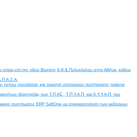
 κτίριο επί της οδού Βύσσης 6-8 & Πολυκλείτου στην Αθήνα, καθώς
.Π.Α.Σ.Α.
άδας τύπου ντουλάπας και παροχή υπηρεσιών συντήρησης τριάντα
των ιδιοκτησίας των Τ.Π.ΑΣ., Τ.Π.Υ.Α.Π. και Κ.Υ.Υ.Α.Π. του
ριακού συστήματος ERP SoftOne με επικαιροποίηση των εκδόσεων