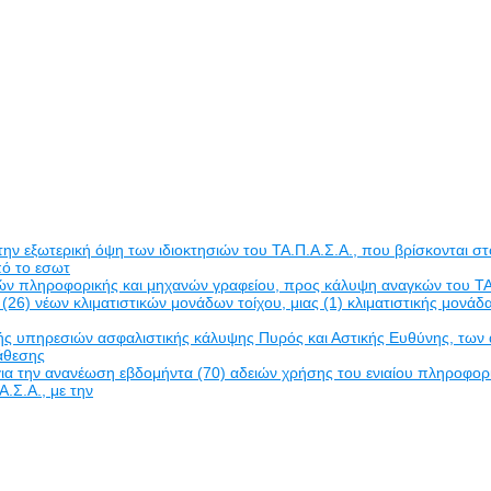
εξωτερική όψη των ιδιοκτησιών του ΤΑ.Π.Α.Σ.Α., που βρίσκονται στο
πό το εσωτ
δών πληροφορικής και μηχανών γραφείου, προς κάλυψη αναγκών του ΤΑ
(26) νέων κλιματιστικών μονάδων τοίχου, μιας (1) κλιματιστικής μον
πηρεσιών ασφαλιστικής κάλυψης Πυρός και Αστικής Ευθύνης, των ακινή
νάθεσης
α την ανανέωση εβδομήντα (70) αδειών χρήσης του ενιαίου πληροφο
Α.Σ.Α., με την