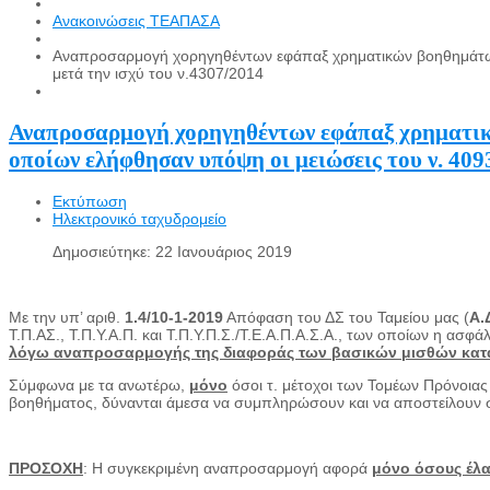
Ανακοινώσεις ΤΕΑΠΑΣΑ
Αναπροσαρμογή χορηγηθέντων εφάπαξ χρηματικών βοηθημάτων σ
μετά την ισχύ του ν.4307/2014
Αναπροσαρμογή χορηγηθέντων εφάπαξ χρηματικώ
οποίων ελήφθησαν υπόψη οι μειώσεις του ν. 4093
Εκτύπωση
Ηλεκτρονικό ταχυδρομείο
Δημοσιεύτηκε: 22 Ιανουάριος 2019
Με την υπ’ αριθ.
1.4/10-1-2019
Απόφαση του ΔΣ του Ταμείου μας (
Α.
Τ.Π.ΑΣ., Τ.Π.Υ.Α.Π. και Τ.Π.Υ.Π.Σ./Τ.Ε.Α.Π.Α.Σ.Α., των οποίων η ασφά
λόγω αναπροσαρμογής της διαφοράς των βασικών μισθών κατά 
Σύμφωνα με τα ανωτέρω,
μόνο
όσοι τ. μέτοχοι των Τομέων Πρόνοιας
βοηθήματος, δύνανται άμεσα να συμπληρώσουν και να αποστείλουν 
ΠΡΟΣΟΧΗ
: Η συγκεκριμένη αναπροσαρμογή αφορά
μόνο όσους έλα