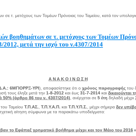
ε τ. μετόχους των Τομέων Πρόνοιας του Ταμείου, κατά τον υπολογισ
ν βοηθημάτων σε τ. μετόχους των Τομέων Πρόνοι
/2012, μετά την ισχύ του ν.4307/2014
Α Ν Α Κ Ο Ι Ν Ω Σ Η
Δ.Α.: 6ΜΓΙΟΡΡΞ-ΥΡΙ
), αποφασίστηκε ότι ο
χρόνος παραγραφής
του δ
λισή τους έληξε μετά την
1-8-2012
και έως
31-7-2014
και
δικαιούνται
50% (άρθρο 86 του ν. 4307/2014)
, ανέρχεται σε
5 έτη
δηλαδή μέχρι
 του Ταμείου
Τ.Π.ΑΣ.
,
Τ.Π.Υ.Α.Π.
και
Τ.Π.Υ.Π.Σ.
, μέχρι σήμερα
δεν υπέβ
σχετική αίτηση σύμφωνα με τα παρακάτω υποδείγματα:
βαν το Εφάπαξ χρηματικό βοήθημα μέχρι και τον Μάιο του 2016
κ