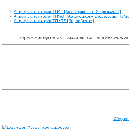
Αίτηση για τον τομέα ΤΠΑΣ [Αστυνομικοί – τ. Χωροφυλακή]
Αίτηση για τον τομέα ΤΠΥΑΠ [Αστυνομικοί – τ. Αστυνομία Πόλε
Αίτηση για τον τομέα ΤΠΥΠΣ [Πυροσβέστες]
Σύμφωνα με την υπ’ αριθ.
ΔΙΑΔΠ/Φ.Β.4/11968
από
29-5-20
Οδηγίες