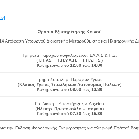
ων]
Ωράριο Εξυπηρέτησης Κοινού
14
Απόφαση Υπουργού Διοικητικής Μεταρρύθμισης και Ηλεκτρονικής Δι
Τμήματα Παροχών ασφαλισμένων ΕΛ.Α.Σ & Π.Σ.
(
Τ.Π.ΑΣ. – Τ.Π.Υ.Α.Π. – Τ.Π.Υ.Π.Σ.
)
Καθημερινά από
12.00
έως
14.00
Τμήμα Συμπληρ. Παροχών Υγείας
(
Κλάδος Υγείας Υπαλλήλων Αστυνομίας Πόλεων
)
Καθημερινά από
08.00
έως
13.30
Γρ. Διοικητ. Υποστήριξης & Αρχείου
(
Ηλεκτρ. Πρωτόκολλο – ισόγειο
)
Καθημερινά από
07.30
έως
15.30
για την Έκδοση Φορολογικής Ενημερότητας για πληρωμή Εφάπαξ Βο