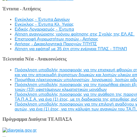
Έντυπα - Αιτήσεις
Εγκύκλιος - Έντυπα Δανείων
Εγκύκλιος - Έντυπα Κλ. Υγείας
Eιδικός Λογαριασμός - Έντυπα
Αίτηση αναγνώρισης χρόνου φοίτησης στις Σχολές της ΕΛ.ΑΣ.
Επιστροφή Αχρεωστήτων ποσών - Αιτήσεις
Αιτήσεις - Δικαιολογητικά Παροχών ΤΠΥΠΣ
Αίτηση για εφάπαξ με 35 έτη στην ενέργεια ΤΠΑΣ - ΤΠΥΑΠ
Τελευταία Νέα - Ανακοινώσεις
Πρόσκληση υποβολής προσφοράς για την επισκευή φθορών στην 
και για την αποκομιδή άχρηστων δομικών και λοιπών υλικών α
Προμήθεια ηλεκτρονικών υπολογιστών, λογισμικού, λοιπών ει
Πρόσκληση υποβολής προσφοράς για την προμήθεια είκοσι έξι 
τριών (33) υφιστάμενων κλιματιστικών μονάδων
Πρόσκληση υποβολής προσφοράς για την ανάθεση της παροχής υ
ΤΑ.Π.Α.Σ.Α. για ένα (1) έτος, με τη διαδικασία της απευθείας α
Πρόσκληση υποβολής προσφορών για την επιλογή αναδόχου γι
αυτών, για ένα (1) έτος, για την κάλυψη των αναγκών του ΤΑ.Π.
Πρόγραμμα Διαύγεια ΤΕΑΠΑΣΑ