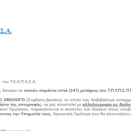
.Σ.Α.
του Τ.Ε.Α.Π.Α.Σ.Α..
ις δανείων σε
εκατόν σαράντα επτά (147)
μετόχους του
Τ.Π.Υ.Π.Σ./Τ
ΙΚΟ ΟΜΟΛΟΓΟ
(Σύμβαση Δανείου), το οποίο σας διαβιβάζουμε συνημμ
νήσιο της υπογραφής,
να μας αποσταλεί με
αλληλογραφία εις διπλο
στικού Ομολόγου, παρακαλούνται οι αιτούντες των δανείων όπως υ
οντας την Υπηρεσία τους.
Χρεωστικά Ομόλογα που θα αποσταλούν με