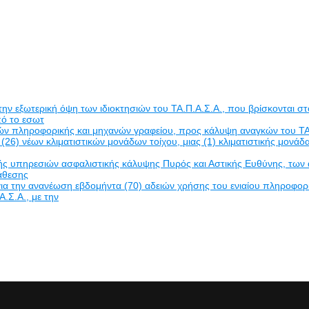
εξωτερική όψη των ιδιοκτησιών του ΤΑ.Π.Α.Σ.Α., που βρίσκονται στο
πό το εσωτ
δών πληροφορικής και μηχανών γραφείου, προς κάλυψη αναγκών του ΤΑ
(26) νέων κλιματιστικών μονάδων τοίχου, μιας (1) κλιματιστικής μον
πηρεσιών ασφαλιστικής κάλυψης Πυρός και Αστικής Ευθύνης, των ακινή
νάθεσης
α την ανανέωση εβδομήντα (70) αδειών χρήσης του ενιαίου πληροφο
Α.Σ.Α., με την