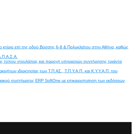
 κτίριο επί της οδού Βύσσης 6-8 & Πολυκλείτου στην Αθήνα, καθώς
.Π.Α.Σ.Α.
άδας τύπου ντουλάπας και παροχή υπηρεσιών συντήρησης τριάντα
των ιδιοκτησίας των Τ.Π.ΑΣ., Τ.Π.Υ.Α.Π. και Κ.Υ.Υ.Α.Π. του
ριακού συστήματος ERP SoftOne με επικαιροποίηση των εκδόσεων