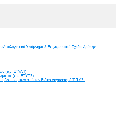
ης
Απολογιστικό Υπόμνημα & Επιχειρησιακό Σχέδιο Δράσης
εων (πρ. ΕΤΥΑΠ)
ώματος (πρ. ΕΤΥΠΣ)
η Αστυνομικών από τον Ειδικό Λογαριασμό Τ.Π.ΑΣ.