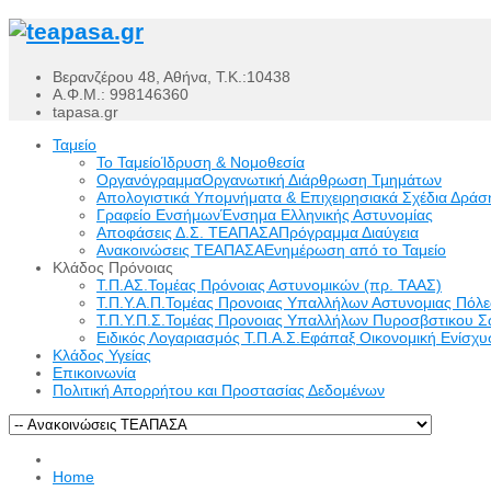
Βερανζέρου 48, Αθήνα, Τ.Κ.:10438
Α.Φ.Μ.: 998146360
tapasa.gr
Ταμείο
Το Ταμείο
Ίδρυση & Νομοθεσία
Οργανόγραμμα
Οργανωτική Διάρθρωση Τμημάτων
Απολογιστικά Υπομνήματα & Επιχειρησιακά Σχέδια Δράσ
Γραφείο Ενσήμων
Ένσημα Ελληνικής Αστυνομίας
Αποφάσεις Δ.Σ. ΤΕΑΠΑΣΑ
Πρόγραμμα Διαύγεια
Ανακοινώσεις ΤΕΑΠΑΣΑ
Ενημέρωση από το Ταμείο
Κλάδος Πρόνοιας
Τ.Π.ΑΣ.
Τομέας Πρόνοιας Αστυνομικών (πρ. ΤΑΑΣ)
Τ.Π.Υ.Α.Π.
Τομέας Προνοιας Υπαλλήλων Αστυνομιας Πόλ
Τ.Π.Υ.Π.Σ.
Τομέας Προνοιας Υπαλλήλων Πυροσβστικου Σ
Ειδικός Λογαριασμός Τ.Π.Α.Σ.
Εφάπαξ Οικονομική Ενίσχυσ
Κλάδος Υγείας
Επικοινωνία
Πολιτική Απορρήτου και Προστασίας Δεδομένων
Home