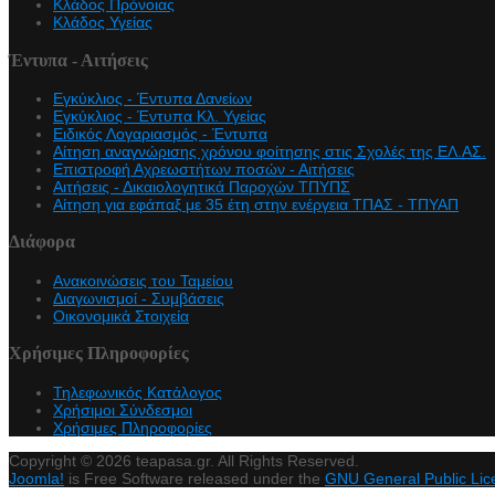
Κλάδος Πρόνοιας
Κλάδος Υγείας
Έντυπα - Αιτήσεις
Εγκύκλιος - Έντυπα Δανείων
Εγκύκλιος - Έντυπα Κλ. Υγείας
Eιδικός Λογαριασμός - Έντυπα
Αίτηση αναγνώρισης χρόνου φοίτησης στις Σχολές της ΕΛ.ΑΣ.
Επιστροφή Αχρεωστήτων ποσών - Αιτήσεις
Αιτήσεις - Δικαιολογητικά Παροχών ΤΠΥΠΣ
Αίτηση για εφάπαξ με 35 έτη στην ενέργεια ΤΠΑΣ - ΤΠΥΑΠ
Διάφορα
Ανακοινώσεις του Ταμείου
Διαγωνισμοί - Συμβάσεις
Οικονομικά Στοιχεία
Χρήσιμες Πληροφορίες
Τηλεφωνικός Κατάλογος
Χρήσιμοι Σύνδεσμοι
Χρήσιμες Πληροφορίες
Cookie Consent plugin for the EU cookie l
Copyright © 2026 teapasa.gr. All Rights Reserved.
Joomla!
is Free Software released under the
GNU General Public Lic