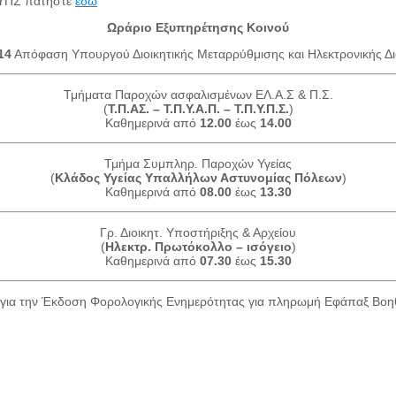
ΤΠΥΠΣ πατήστε
εδώ
Ωράριο Εξυπηρέτησης Κοινού
14
Απόφαση Υπουργού Διοικητικής Μεταρρύθμισης και Ηλεκτρονικής Δι
Τμήματα Παροχών ασφαλισμένων ΕΛ.Α.Σ & Π.Σ.
(
Τ.Π.ΑΣ. – Τ.Π.Υ.Α.Π. – Τ.Π.Υ.Π.Σ.
)
Καθημερινά από
12.00
έως
14.00
Τμήμα Συμπληρ. Παροχών Υγείας
(
Κλάδος Υγείας Υπαλλήλων Αστυνομίας Πόλεων
)
Καθημερινά από
08.00
έως
13.30
Γρ. Διοικητ. Υποστήριξης & Αρχείου
(
Ηλεκτρ. Πρωτόκολλο – ισόγειο
)
Καθημερινά από
07.30
έως
15.30
για την Έκδοση Φορολογικής Ενημερότητας για πληρωμή Εφάπαξ Βο