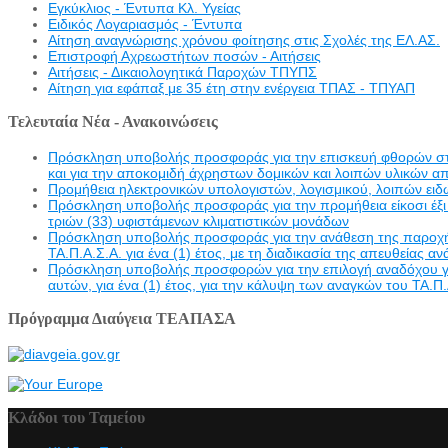
Εγκύκλιος - Έντυπα Κλ. Υγείας
Eιδικός Λογαριασμός - Έντυπα
Αίτηση αναγνώρισης χρόνου φοίτησης στις Σχολές της ΕΛ.ΑΣ.
Επιστροφή Αχρεωστήτων ποσών - Αιτήσεις
Αιτήσεις - Δικαιολογητικά Παροχών ΤΠΥΠΣ
Αίτηση για εφάπαξ με 35 έτη στην ενέργεια ΤΠΑΣ - ΤΠΥΑΠ
Τελευταία Νέα - Ανακοινώσεις
Πρόσκληση υποβολής προσφοράς για την επισκευή φθορών στην 
και για την αποκομιδή άχρηστων δομικών και λοιπών υλικών α
Προμήθεια ηλεκτρονικών υπολογιστών, λογισμικού, λοιπών ει
Πρόσκληση υποβολής προσφοράς για την προμήθεια είκοσι έξι 
τριών (33) υφιστάμενων κλιματιστικών μονάδων
Πρόσκληση υποβολής προσφοράς για την ανάθεση της παροχής υ
ΤΑ.Π.Α.Σ.Α. για ένα (1) έτος, με τη διαδικασία της απευθείας α
Πρόσκληση υποβολής προσφορών για την επιλογή αναδόχου γι
αυτών, για ένα (1) έτος, για την κάλυψη των αναγκών του ΤΑ.Π.
Πρόγραμμα Διαύγεια ΤΕΑΠΑΣΑ
Κλάδοι του Ταμείου