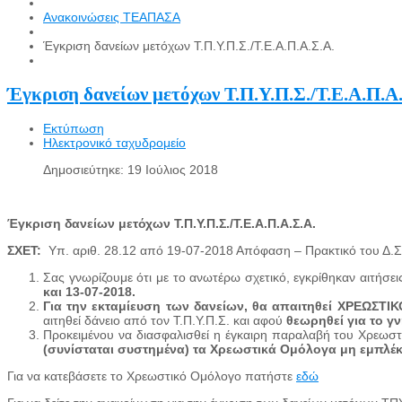
Ανακοινώσεις ΤΕΑΠΑΣΑ
Έγκριση δανείων μετόχων Τ.Π.Υ.Π.Σ./Τ.Ε.Α.Π.Α.Σ.Α.
Έγκριση δανείων μετόχων Τ.Π.Υ.Π.Σ./Τ.Ε.Α.Π.Α
Εκτύπωση
Ηλεκτρονικό ταχυδρομείο
Δημοσιεύτηκε: 19 Ιούλιος 2018
Έγκριση δανείων μετόχων Τ.Π.Υ.Π.Σ./Τ.Ε.Α.Π.Α.Σ.Α.
ΣΧΕΤ:
Υπ. αριθ. 28.12 από 19-07-2018 Απόφαση – Πρακτικό του Δ.Σ. 
Σας γνωρίζουμε ότι με το ανωτέρω σχετικό, εγκρίθηκαν αιτήσε
και 13-07-2018.
Για την εκταμίευση των δανείων, θα απαιτηθεί ΧΡΕΩΣΤ
αιτηθεί δάνειο από τον Τ.Π.Υ.Π.Σ. και αφού
θεωρηθεί για το γ
Προκειμένου να διασφαλισθεί η έγκαιρη παραλαβή του Χρεω
(συνίσταται συστημένα) τα Χρεωστικά Ομόλογα μη εμπλέκ
Για να κατεβάσετε το Χρεωστικό Ομόλογο πατήστε
εδώ