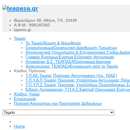
Βερανζέρου 48, Αθήνα, Τ.Κ.:10438
Α.Φ.Μ.: 998146360
tapasa.gr
Ταμείο
Το Ταμείο
Ίδρυση & Νομοθεσία
Οργανόγραμμα
Οργανωτική Διάρθρωση Τμημάτων
Απολογιστικά Υπομνήματα & Επιχειρησιακά Σχέδια Δράσ
Γραφείο Ενσήμων
Ένσημα Ελληνικής Αστυνομίας
Αποφάσεις Δ.Σ. ΤΕΑΠΑΣΑ
Πρόγραμμα Διαύγεια
Ανακοινώσεις ΤΕΑΠΑΣΑ
Ενημέρωση από το Ταμείο
Κλάδος Πρόνοιας
Τ.Π.ΑΣ.
Τομέας Πρόνοιας Αστυνομικών (πρ. ΤΑΑΣ)
Τ.Π.Υ.Α.Π.
Τομέας Προνοιας Υπαλλήλων Αστυνομιας Πόλ
Τ.Π.Υ.Π.Σ.
Τομέας Προνοιας Υπαλλήλων Πυροσβστικου Σ
Ειδικός Λογαριασμός Τ.Π.Α.Σ.
Εφάπαξ Οικονομική Ενίσχυσ
Κλάδος Υγείας
Επικοινωνία
Πολιτική Απορρήτου και Προστασίας Δεδομένων
Home