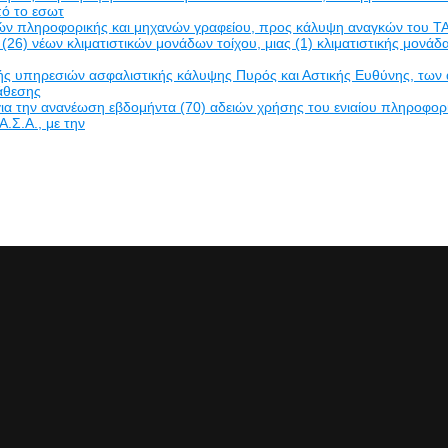
πό το εσωτ
δών πληροφορικής και μηχανών γραφείου, προς κάλυψη αναγκών του ΤΑ
(26) νέων κλιματιστικών μονάδων τοίχου, μιας (1) κλιματιστικής μον
πηρεσιών ασφαλιστικής κάλυψης Πυρός και Αστικής Ευθύνης, των ακινή
νάθεσης
α την ανανέωση εβδομήντα (70) αδειών χρήσης του ενιαίου πληροφο
Α.Σ.Α., με την