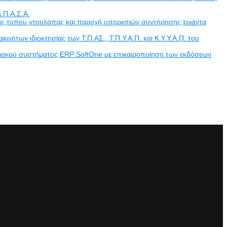
.Π.Α.Σ.Α.
άδας τύπου ντουλάπας και παροχή υπηρεσιών συντήρησης τριάντα
των ιδιοκτησίας των Τ.Π.ΑΣ., Τ.Π.Υ.Α.Π. και Κ.Υ.Υ.Α.Π. του
ριακού συστήματος ERP SoftOne με επικαιροποίηση των εκδόσεων