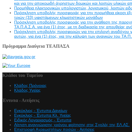
και για την αποκομιδή άχρηστων δομικών και λοιπών υλικών α
Προμήθεια ηλεκτρονικών υπολογιστών, λογισμικού, λοιπών ει
Πρόσκληση υποβολής προσφοράς για την προμήθεια είκοσι έξι 
τριών (33) υφιστάμενων κλιματιστικών μονάδων
Πρόσκληση υποβολής προσφοράς για την ανάθεση της παροχής υ
ΤΑ.Π.Α.Σ.Α. για ένα (1) έτος, με τη διαδικασία της απευθείας α
Πρόσκληση υποβολής προσφορών για την επιλογή αναδόχου γι
αυτών, για ένα (1) έτος, για την κάλυψη των αναγκών του ΤΑ.Π.
Πρόγραμμα Διαύγεια ΤΕΑΠΑΣΑ
Κλάδοι του Ταμείου
Κλάδος Πρόνοιας
Κλάδος Υγείας
Έντυπα - Αιτήσεις
Εγκύκλιος - Έντυπα Δανείων
Εγκύκλιος - Έντυπα Κλ. Υγείας
Eιδικός Λογαριασμός - Έντυπα
Αίτηση αναγνώρισης χρόνου φοίτησης στις Σχολές της ΕΛ.ΑΣ.
Επιστροφή Αχρεωστήτων ποσών - Αιτήσεις