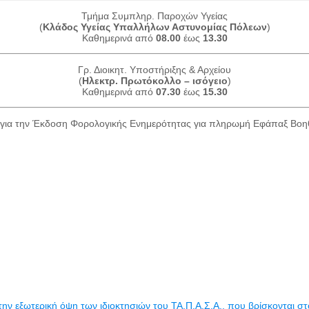
Τμήμα Συμπληρ. Παροχών Υγείας
(
Κλάδος Υγείας Υπαλλήλων Αστυνομίας Πόλεων
)
Καθημερινά από
08.00
έως
13.30
Γρ. Διοικητ. Υποστήριξης & Αρχείου
(
Ηλεκτρ. Πρωτόκολλο – ισόγειο
)
Καθημερινά από
07.30
έως
15.30
για την Έκδοση Φορολογικής Ενημερότητας για πληρωμή Εφάπαξ Βο
εξωτερική όψη των ιδιοκτησιών του ΤΑ.Π.Α.Σ.Α., που βρίσκονται στο