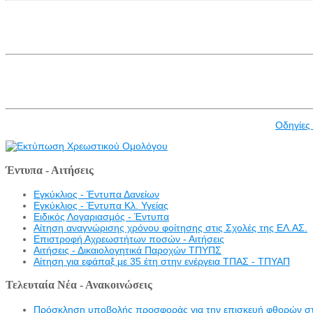
Οδηγίες
Έντυπα - Αιτήσεις
Εγκύκλιος - Έντυπα Δανείων
Εγκύκλιος - Έντυπα Κλ. Υγείας
Eιδικός Λογαριασμός - Έντυπα
Αίτηση αναγνώρισης χρόνου φοίτησης στις Σχολές της ΕΛ.ΑΣ.
Επιστροφή Αχρεωστήτων ποσών - Αιτήσεις
Αιτήσεις - Δικαιολογητικά Παροχών ΤΠΥΠΣ
Αίτηση για εφάπαξ με 35 έτη στην ενέργεια ΤΠΑΣ - ΤΠΥΑΠ
Τελευταία Νέα - Ανακοινώσεις
Πρόσκληση υποβολής προσφοράς για την επισκευή φθορών στην 