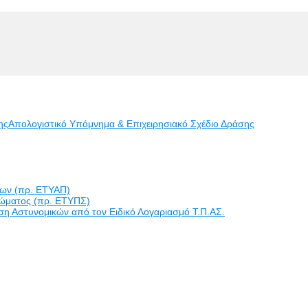
ης
Απολογιστικό Υπόμνημα & Επιχειρησιακό Σχέδιο Δράσης
εων (πρ. ΕΤΥΑΠ)
ώματος (πρ. ΕΤΥΠΣ)
η Αστυνομικών από τον Ειδικό Λογαριασμό Τ.Π.ΑΣ.