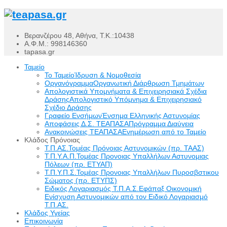
Βερανζέρου 48, Αθήνα, Τ.Κ.:10438
Α.Φ.Μ.: 998146360
tapasa.gr
Ταμείο
Το Ταμείο
Ίδρυση & Νομοθεσία
Οργανόγραμμα
Οργανωτική Διάρθρωση Τμημάτων
Απολογιστικά Υπομνήματα & Επιχειρησιακά Σχέδια
Δράσης
Απολογιστικό Υπόμνημα & Επιχειρησιακό
Σχέδιο Δράσης
Γραφείο Ενσήμων
Ένσημα Ελληνικής Αστυνομίας
Αποφάσεις Δ.Σ. ΤΕΑΠΑΣΑ
Πρόγραμμα Διαύγεια
Ανακοινώσεις ΤΕΑΠΑΣΑ
Ενημέρωση από το Ταμείο
Κλάδος Πρόνοιας
Τ.Π.ΑΣ.
Τομέας Πρόνοιας Αστυνομικών (πρ. ΤΑΑΣ)
Τ.Π.Υ.Α.Π.
Τομέας Προνοιας Υπαλλήλων Αστυνομιας
Πόλεων (πρ. ΕΤΥΑΠ)
Τ.Π.Υ.Π.Σ.
Τομέας Προνοιας Υπαλλήλων Πυροσβστικου
Σώματος (πρ. ΕΤΥΠΣ)
Ειδικός Λογαριασμός Τ.Π.Α.Σ.
Εφάπαξ Οικονομική
Ενίσχυση Αστυνομικών από τον Ειδικό Λογαριασμό
Τ.Π.ΑΣ.
Κλάδος Υγείας
Επικοινωνία