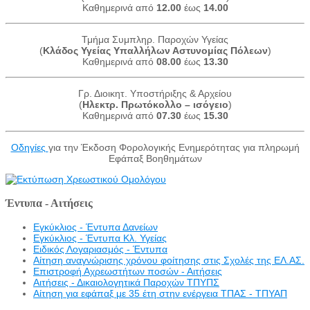
Καθημερινά από
12.00
έως
14.00
Τμήμα Συμπληρ. Παροχών Υγείας
(
Κλάδος Υγείας Υπαλλήλων Αστυνομίας Πόλεων
)
Καθημερινά από
08.00
έως
13.30
Γρ. Διοικητ. Υποστήριξης & Αρχείου
(
Ηλεκτρ. Πρωτόκολλο – ισόγειο
)
Καθημερινά από
07.30
έως
15.30
Οδηγίες
για την Έκδοση Φορολογικής Ενημερότητας για πληρωμή
Εφάπαξ Βοηθημάτων
Έντυπα - Αιτήσεις
Εγκύκλιος - Έντυπα Δανείων
Εγκύκλιος - Έντυπα Κλ. Υγείας
Eιδικός Λογαριασμός - Έντυπα
Αίτηση αναγνώρισης χρόνου φοίτησης στις Σχολές της ΕΛ.ΑΣ.
Επιστροφή Αχρεωστήτων ποσών - Αιτήσεις
Αιτήσεις - Δικαιολογητικά Παροχών ΤΠΥΠΣ
Αίτηση για εφάπαξ με 35 έτη στην ενέργεια ΤΠΑΣ - ΤΠΥΑΠ