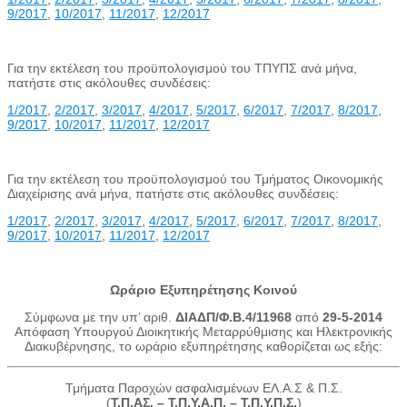
9/2017
,
10/2017
,
11/2017
,
12/2017
Για την εκτέλεση του προϋπολογισμού του ΤΠΥΠΣ ανά μήνα,
πατήστε στις ακόλουθες συνδέσεις:
1/2017
,
2/2017
,
3/2017
,
4/2017
,
5/2017
,
6/2017
,
7/2017
,
8/2017
,
9/2017
,
10/2017
,
11/2017
,
12/2017
Για την εκτέλεση του προϋπολογισμού του Τμήματος Οικονομικής
Διαχείρισης ανά μήνα, πατήστε στις ακόλουθες συνδέσεις:
1/2017
,
2/2017
,
3/2017
,
4/2017
,
5/2017
,
6/2017
,
7/2017
,
8/2017
,
9/2017
,
10/2017
,
11/2017
,
12/2017
Ωράριο Εξυπηρέτησης Κοινού
Σύμφωνα με την υπ’ αριθ.
ΔΙΑΔΠ/Φ.Β.4/11968
από
29-5-2014
Απόφαση Υπουργού Διοικητικής Μεταρρύθμισης και Ηλεκτρονικής
Διακυβέρνησης, το ωράριο εξυπηρέτησης καθορίζεται ως εξής:
Τμήματα Παροχών ασφαλισμένων ΕΛ.Α.Σ & Π.Σ.
(
Τ.Π.ΑΣ. – Τ.Π.Υ.Α.Π. – Τ.Π.Υ.Π.Σ.
)