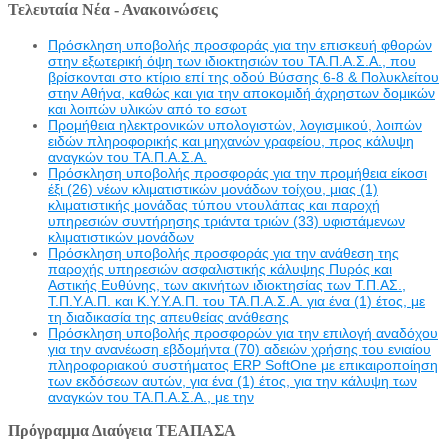
Τελευταία Νέα - Ανακοινώσεις
Πρόσκληση υποβολής προσφοράς για την επισκευή φθορών
στην εξωτερική όψη των ιδιοκτησιών του ΤΑ.Π.Α.Σ.Α., που
βρίσκονται στο κτίριο επί της οδού Βύσσης 6-8 & Πολυκλείτου
στην Αθήνα, καθώς και για την αποκομιδή άχρηστων δομικών
και λοιπών υλικών από το εσωτ
Προμήθεια ηλεκτρονικών υπολογιστών, λογισμικού, λοιπών
ειδών πληροφορικής και μηχανών γραφείου, προς κάλυψη
αναγκών του ΤΑ.Π.Α.Σ.Α.
Πρόσκληση υποβολής προσφοράς για την προμήθεια είκοσι
έξι (26) νέων κλιματιστικών μονάδων τοίχου, μιας (1)
κλιματιστικής μονάδας τύπου ντουλάπας και παροχή
υπηρεσιών συντήρησης τριάντα τριών (33) υφιστάμενων
κλιματιστικών μονάδων
Πρόσκληση υποβολής προσφοράς για την ανάθεση της
παροχής υπηρεσιών ασφαλιστικής κάλυψης Πυρός και
Αστικής Ευθύνης, των ακινήτων ιδιοκτησίας των Τ.Π.ΑΣ.,
Τ.Π.Υ.Α.Π. και Κ.Υ.Υ.Α.Π. του ΤΑ.Π.Α.Σ.Α. για ένα (1) έτος, με
τη διαδικασία της απευθείας ανάθεσης
Πρόσκληση υποβολής προσφορών για την επιλογή αναδόχου
για την ανανέωση εβδομήντα (70) αδειών χρήσης του ενιαίου
πληροφοριακού συστήματος ERP SoftOne με επικαιροποίηση
των εκδόσεων αυτών, για ένα (1) έτος, για την κάλυψη των
αναγκών του ΤΑ.Π.Α.Σ.Α., με την
Πρόγραμμα Διαύγεια ΤΕΑΠΑΣΑ