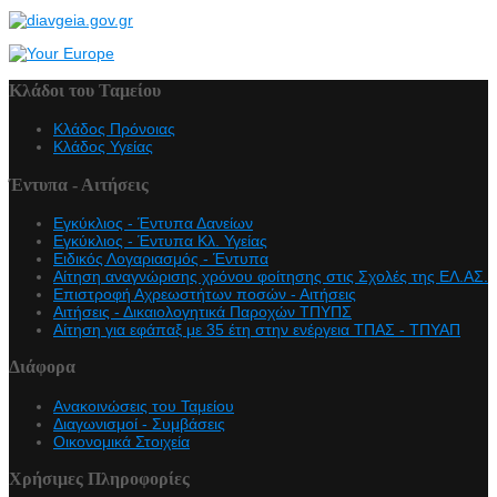
Κλάδοι του Ταμείου
Κλάδος Πρόνοιας
Κλάδος Υγείας
Έντυπα - Αιτήσεις
Εγκύκλιος - Έντυπα Δανείων
Εγκύκλιος - Έντυπα Κλ. Υγείας
Eιδικός Λογαριασμός - Έντυπα
Αίτηση αναγνώρισης χρόνου φοίτησης στις Σχολές της ΕΛ.ΑΣ.
Επιστροφή Αχρεωστήτων ποσών - Αιτήσεις
Αιτήσεις - Δικαιολογητικά Παροχών ΤΠΥΠΣ
Αίτηση για εφάπαξ με 35 έτη στην ενέργεια ΤΠΑΣ - ΤΠΥΑΠ
Διάφορα
Ανακοινώσεις του Ταμείου
Διαγωνισμοί - Συμβάσεις
Οικονομικά Στοιχεία
Χρήσιμες Πληροφορίες