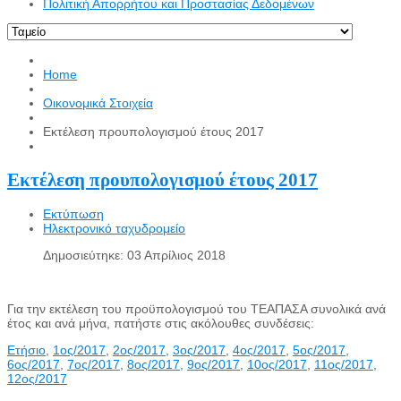
Πολιτική Απορρήτου και Προστασίας Δεδομένων
Home
Οικονομικά Στοιχεία
Εκτέλεση προυπολογισμού έτους 2017
Εκτέλεση προυπολογισμού έτους 2017
Εκτύπωση
Ηλεκτρονικό ταχυδρομείο
Δημοσιεύτηκε: 03 Απρίλιος 2018
Για την εκτέλεση του προϋπολογισμού του ΤΕΑΠΑΣΑ συνολικά ανά
έτος και ανά μήνα, πατήστε στις ακόλουθες συνδέσεις:
Ετήσιο
,
1ος/2017
,
2
ος
/2017
,
3
ος
/2017
,
4
ος
/2017
,
5
ος
/2017
,
6
ος
/2017
,
7
ος
/2017
,
8
ος
/2017
,
9
ος
/2017
,
10
ος
/2017
,
11
ος
/2017
,
12
ος
/2017