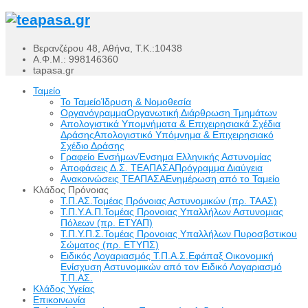
Βερανζέρου 48, Αθήνα, Τ.Κ.:10438
Α.Φ.Μ.: 998146360
tapasa.gr
Ταμείο
Το Ταμείο
Ίδρυση & Νομοθεσία
Οργανόγραμμα
Οργανωτική Διάρθρωση Τμημάτων
Απολογιστικά Υπομνήματα & Επιχειρησιακά Σχέδια
Δράσης
Απολογιστικό Υπόμνημα & Επιχειρησιακό
Σχέδιο Δράσης
Γραφείο Ενσήμων
Ένσημα Ελληνικής Αστυνομίας
Αποφάσεις Δ.Σ. ΤΕΑΠΑΣΑ
Πρόγραμμα Διαύγεια
Ανακοινώσεις ΤΕΑΠΑΣΑ
Ενημέρωση από το Ταμείο
Κλάδος Πρόνοιας
Τ.Π.ΑΣ.
Τομέας Πρόνοιας Αστυνομικών (πρ. ΤΑΑΣ)
Τ.Π.Υ.Α.Π.
Τομέας Προνοιας Υπαλλήλων Αστυνομιας
Πόλεων (πρ. ΕΤΥΑΠ)
Τ.Π.Υ.Π.Σ.
Τομέας Προνοιας Υπαλλήλων Πυροσβστικου
Σώματος (πρ. ΕΤΥΠΣ)
Ειδικός Λογαριασμός Τ.Π.Α.Σ.
Εφάπαξ Οικονομική
Ενίσχυση Αστυνομικών από τον Ειδικό Λογαριασμό
Τ.Π.ΑΣ.
Κλάδος Υγείας
Επικοινωνία