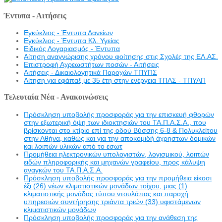
Έντυπα - Αιτήσεις
Εγκύκλιος - Έντυπα Δανείων
Εγκύκλιος - Έντυπα Κλ. Υγείας
Eιδικός Λογαριασμός - Έντυπα
Αίτηση αναγνώρισης χρόνου φοίτησης στις Σχολές της ΕΛ.ΑΣ.
Επιστροφή Αχρεωστήτων ποσών - Αιτήσεις
Αιτήσεις - Δικαιολογητικά Παροχών ΤΠΥΠΣ
Αίτηση για εφάπαξ με 35 έτη στην ενέργεια ΤΠΑΣ - ΤΠΥΑΠ
Τελευταία Νέα - Ανακοινώσεις
Πρόσκληση υποβολής προσφοράς για την επισκευή φθορών
στην εξωτερική όψη των ιδιοκτησιών του ΤΑ.Π.Α.Σ.Α., που
βρίσκονται στο κτίριο επί της οδού Βύσσης 6-8 & Πολυκλείτου
στην Αθήνα, καθώς και για την αποκομιδή άχρηστων δομικών
και λοιπών υλικών από το εσωτ
Προμήθεια ηλεκτρονικών υπολογιστών, λογισμικού, λοιπών
ειδών πληροφορικής και μηχανών γραφείου, προς κάλυψη
αναγκών του ΤΑ.Π.Α.Σ.Α.
Πρόσκληση υποβολής προσφοράς για την προμήθεια είκοσι
έξι (26) νέων κλιματιστικών μονάδων τοίχου, μιας (1)
κλιματιστικής μονάδας τύπου ντουλάπας και παροχή
υπηρεσιών συντήρησης τριάντα τριών (33) υφιστάμενων
κλιματιστικών μονάδων
Πρόσκληση υποβολής προσφοράς για την ανάθεση της