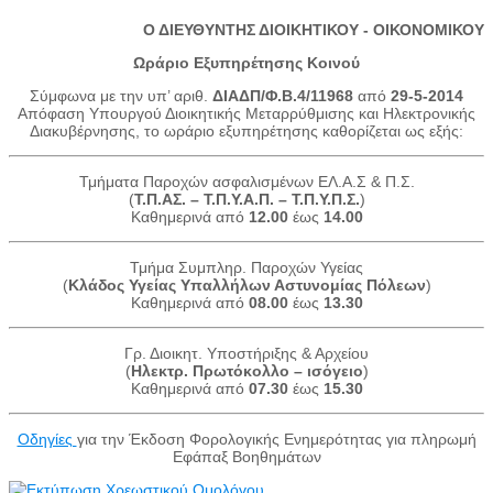
Ο ΔΙΕΥΘΥΝΤΗΣ ΔΙΟΙΚΗΤΙΚΟΥ - ΟΙΚΟΝΟΜΙΚΟΥ
Ωράριο Εξυπηρέτησης Κοινού
Σύμφωνα με την υπ’ αριθ.
ΔΙΑΔΠ/Φ.Β.4/11968
από
29-5-2014
Απόφαση Υπουργού Διοικητικής Μεταρρύθμισης και Ηλεκτρονικής
Διακυβέρνησης, το ωράριο εξυπηρέτησης καθορίζεται ως εξής:
Τμήματα Παροχών ασφαλισμένων ΕΛ.Α.Σ & Π.Σ.
(
Τ.Π.ΑΣ. – Τ.Π.Υ.Α.Π. – Τ.Π.Υ.Π.Σ.
)
Καθημερινά από
12.00
έως
14.00
Τμήμα Συμπληρ. Παροχών Υγείας
(
Κλάδος Υγείας Υπαλλήλων Αστυνομίας Πόλεων
)
Καθημερινά από
08.00
έως
13.30
Γρ. Διοικητ. Υποστήριξης & Αρχείου
(
Ηλεκτρ. Πρωτόκολλο – ισόγειο
)
Καθημερινά από
07.30
έως
15.30
Οδηγίες
για την Έκδοση Φορολογικής Ενημερότητας για πληρωμή
Εφάπαξ Βοηθημάτων