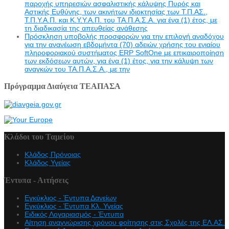
παροχής υπηρεσιών ασφαλιστικής κάλυψης Πυρός και
Αστικής Ευθύνης, των ακινήτων ιδιοκτησίας των Τ.Π.ΑΣ.,
Τ.Π.Υ.Α.Π. και Κ.Υ.Υ.Α.Π. του ΤΑ.Π.Α.Σ.Α. για ένα (1) έτος, με
τη διαδικασία της απευθείας ανάθεσης
Πρόσκληση υποβολής προσφορών για την επιλογή αναδόχου
για την ανανέωση εβδομήντα (70) αδειών χρήσης του ενιαίου
πληροφοριακού συστήματος ERP SoftOne με επικαιροποίηση
των εκδόσεων αυτών, για ένα (1) έτος, για την κάλυψη των
αναγκών του ΤΑ.Π.Α.Σ.Α., με την
Πρόγραμμα Διαύγεια ΤΕΑΠΑΣΑ
Κλάδοι του Ταμείου
Κλάδος Πρόνοιας
Κλάδος Υγείας
Έντυπα - Αιτήσεις
Εγκύκλιος - Έντυπα Δανείων
Εγκύκλιος - Έντυπα Κλ. Υγείας
Eιδικός Λογαριασμός - Έντυπα
Αίτηση αναγνώρισης χρόνου φοίτησης στις Σχολές της ΕΛ.ΑΣ.