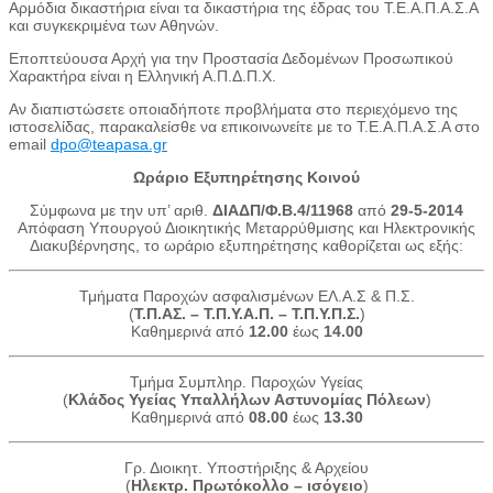
Αρμόδια δικαστήρια είναι τα δικαστήρια της έδρας του Τ.Ε.Α.Π.Α.Σ.Α
και συγκεκριμένα των Αθηνών.
Εποπτεύουσα Αρχή για την Προστασία Δεδομένων Προσωπικού
Χαρακτήρα είναι η Ελληνική Α.Π.Δ.Π.Χ.
Αν διαπιστώσετε οποιαδήποτε προβλήματα στο περιεχόμενο της
ιστοσελίδας, παρακαλείσθε να επικοινωνείτε με το Τ.Ε.Α.Π.Α.Σ.Α στο
email
dpo@teapasa.gr
Ωράριο Εξυπηρέτησης Κοινού
Σύμφωνα με την υπ’ αριθ.
ΔΙΑΔΠ/Φ.Β.4/11968
από
29-5-2014
Απόφαση Υπουργού Διοικητικής Μεταρρύθμισης και Ηλεκτρονικής
Διακυβέρνησης, το ωράριο εξυπηρέτησης καθορίζεται ως εξής:
Τμήματα Παροχών ασφαλισμένων ΕΛ.Α.Σ & Π.Σ.
(
Τ.Π.ΑΣ. – Τ.Π.Υ.Α.Π. – Τ.Π.Υ.Π.Σ.
)
Καθημερινά από
12.00
έως
14.00
Τμήμα Συμπληρ. Παροχών Υγείας
(
Κλάδος Υγείας Υπαλλήλων Αστυνομίας Πόλεων
)
Καθημερινά από
08.00
έως
13.30
Γρ. Διοικητ. Υποστήριξης & Αρχείου
(
Ηλεκτρ. Πρωτόκολλο – ισόγειο
)