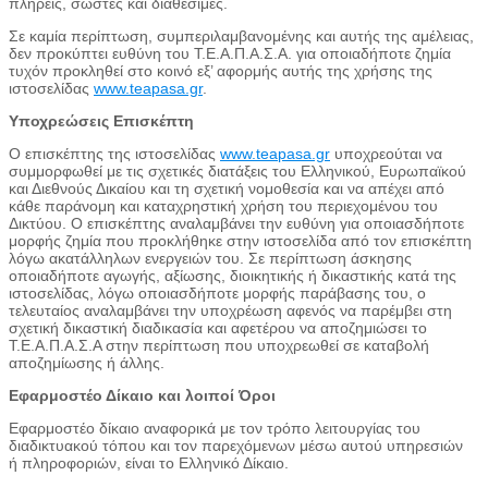
πλήρεις, σωστές και διαθέσιμες.
Σε καμία περίπτωση, συμπεριλαμβανομένης και αυτής της αμέλειας,
δεν προκύπτει ευθύνη του Τ.Ε.Α.Π.Α.Σ.Α. για οποιαδήποτε ζημία
τυχόν προκληθεί στο κοινό εξ’ αφορμής αυτής της χρήσης της
ιστοσελίδας
www.teapasa.gr
.
Υποχρεώσεις Επισκέπτη
Ο επισκέπτης της ιστοσελίδας
www.teapasa.gr
υποχρεούται να
συμμορφωθεί με τις σχετικές διατάξεις του Ελληνικού, Ευρωπαϊκού
και Διεθνούς Δικαίου και τη σχετική νομοθεσία και να απέχει από
κάθε παράνομη και καταχρηστική χρήση του περιεχομένου του
Δικτύου. Ο επισκέπτης αναλαμβάνει την ευθύνη για οποιασδήποτε
μορφής ζημία που προκλήθηκε στην ιστοσελίδα από τον επισκέπτη
λόγω ακατάλληλων ενεργειών του. Σε περίπτωση άσκησης
οποιαδήποτε αγωγής, αξίωσης, διοικητικής ή δικαστικής κατά της
ιστοσελίδας, λόγω οποιασδήποτε μορφής παράβασης του, ο
τελευταίος αναλαμβάνει την υποχρέωση αφενός να παρέμβει στη
σχετική δικαστική διαδικασία και αφετέρου να αποζημιώσει το
Τ.Ε.Α.Π.Α.Σ.Α στην περίπτωση που υποχρεωθεί σε καταβολή
αποζημίωσης ή άλλης.
Εφαρμοστέο Δίκαιο και λοιποί Όροι
Εφαρμοστέο δίκαιο αναφορικά με τον τρόπο λειτουργίας του
διαδικτυακού τόπου και τον παρεχόμενων μέσω αυτού υπηρεσιών
ή πληροφοριών, είναι το Ελληνικό Δίκαιο.