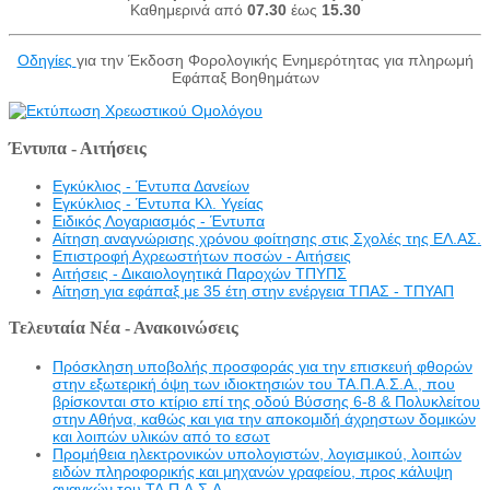
Καθημερινά από
07.30
έως
15.30
Οδηγίες
για την Έκδοση Φορολογικής Ενημερότητας για πληρωμή
Εφάπαξ Βοηθημάτων
Έντυπα - Αιτήσεις
Εγκύκλιος - Έντυπα Δανείων
Εγκύκλιος - Έντυπα Κλ. Υγείας
Eιδικός Λογαριασμός - Έντυπα
Αίτηση αναγνώρισης χρόνου φοίτησης στις Σχολές της ΕΛ.ΑΣ.
Επιστροφή Αχρεωστήτων ποσών - Αιτήσεις
Αιτήσεις - Δικαιολογητικά Παροχών ΤΠΥΠΣ
Αίτηση για εφάπαξ με 35 έτη στην ενέργεια ΤΠΑΣ - ΤΠΥΑΠ
Τελευταία Νέα - Ανακοινώσεις
Πρόσκληση υποβολής προσφοράς για την επισκευή φθορών
στην εξωτερική όψη των ιδιοκτησιών του ΤΑ.Π.Α.Σ.Α., που
βρίσκονται στο κτίριο επί της οδού Βύσσης 6-8 & Πολυκλείτου
στην Αθήνα, καθώς και για την αποκομιδή άχρηστων δομικών
και λοιπών υλικών από το εσωτ
Προμήθεια ηλεκτρονικών υπολογιστών, λογισμικού, λοιπών
ειδών πληροφορικής και μηχανών γραφείου, προς κάλυψη
αναγκών του ΤΑ.Π.Α.Σ.Α.