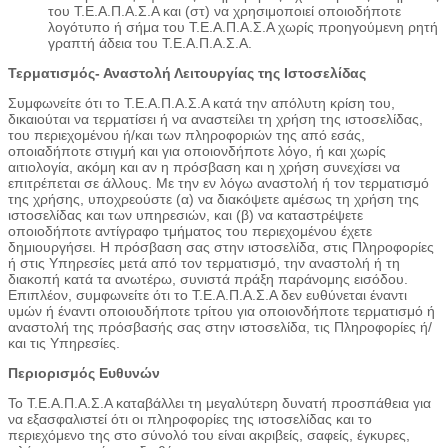
του Τ.Ε.Α.Π.Α.Σ.Α και (στ) να χρησιμοποιεί οποιοδήποτε
λογότυπο ή σήμα του Τ.Ε.Α.Π.Α.Σ.Α χωρίς προηγούμενη ρητή
γραπτή άδεια του Τ.Ε.Α.Π.Α.Σ.Α.
Τερματισμός- Αναστολή Λειτουργίας της Ιστοσελίδας
Συμφωνείτε ότι το Τ.Ε.Α.Π.Α.Σ.Α κατά την απόλυτη κρίση του,
δικαιούται να τερματίσει ή να αναστείλει τη χρήση της ιστοσελίδας,
του περιεχομένου ή/και των πληροφοριών της από εσάς,
οποιαδήποτε στιγμή και για οποιονδήποτε λόγο, ή και χωρίς
αιτιολογία, ακόμη και αν η πρόσβαση και η χρήση συνεχίσει να
επιτρέπεται σε άλλους. Με την εν λόγω αναστολή ή τον τερματισμό
της χρήσης, υποχρεούστε (α) να διακόψετε αμέσως τη χρήση της
ιστοσελίδας και των υπηρεσιών, και (β) να καταστρέψετε
οποιοδήποτε αντίγραφο τμήματος του περιεχομένου έχετε
δημιουργήσει. Η πρόσβαση σας στην ιστοσελίδα, στις Πληροφορίες
ή στις Υπηρεσίες μετά από τον τερματισμό, την αναστολή ή τη
διακοπή κατά τα ανωτέρω, συνιστά πράξη παράνομης εισόδου.
Επιπλέον, συμφωνείτε ότι το Τ.Ε.Α.Π.Α.Σ.Α δεν ευθύνεται έναντι
υμών ή έναντι οποιουδήποτε τρίτου για οποιονδήποτε τερματισμό ή
αναστολή της πρόσβασής σας στην ιστοσελίδα, τις Πληροφορίες ή/
και τις Υπηρεσίες.
Περιορισμός Ευθυνών
Το Τ.Ε.Α.Π.Α.Σ.Α καταβάλλει τη μεγαλύτερη δυνατή προσπάθεια για
να εξασφαλιστεί ότι οι πληροφορίες της ιστοσελίδας και το
περιεχόμενο της στο σύνολό του είναι ακριβείς, σαφείς, έγκυρες,