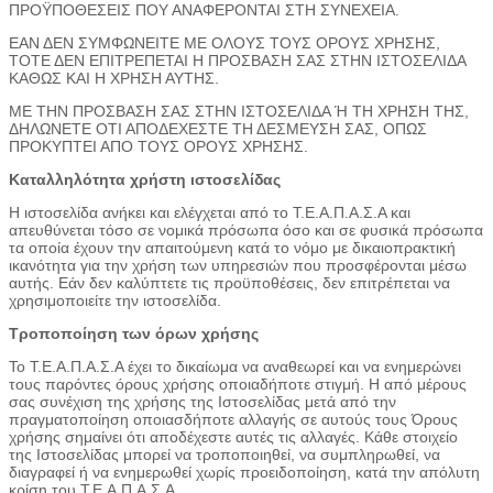
ΠΡΟΫΠΟΘΕΣΕΙΣ ΠΟΥ ΑΝΑΦΕΡΟΝΤΑΙ ΣΤΗ ΣΥΝΕΧΕΙΑ.
ΕΑΝ ΔΕΝ ΣΥΜΦΩΝΕΙΤΕ ΜΕ ΟΛΟΥΣ ΤΟΥΣ ΟΡΟΥΣ ΧΡΗΣΗΣ,
ΤΟΤΕ ΔΕΝ ΕΠΙΤΡΕΠΕΤΑΙ Η ΠΡΟΣΒΑΣΗ ΣΑΣ ΣΤΗΝ ΙΣΤΟΣΕΛΙΔΑ
ΚΑΘΩΣ ΚΑΙ Η ΧΡΗΣΗ ΑΥΤΗΣ.
ΜΕ ΤΗΝ ΠΡΟΣΒΑΣΗ ΣΑΣ ΣΤΗΝ ΙΣΤΟΣΕΛΙΔΑ Ή ΤΗ ΧΡΗΣΗ ΤΗΣ,
ΔΗΛΩΝΕΤΕ ΟΤΙ ΑΠΟΔΕΧΕΣΤΕ ΤΗ ΔΕΣΜΕΥΣΗ ΣΑΣ, ΟΠΩΣ
ΠΡΟΚΥΠΤΕΙ ΑΠΟ ΤΟΥΣ ΟΡΟΥΣ ΧΡΗΣΗΣ.
Καταλληλότητα χρήστη ιστοσελίδας
Η ιστοσελίδα ανήκει και ελέγχεται από το Τ.Ε.Α.Π.Α.Σ.Α και
απευθύνεται τόσο σε νομικά πρόσωπα όσο και σε φυσικά πρόσωπα
τα οποία έχουν την απαιτούμενη κατά το νόμο με δικαιοπρακτική
ικανότητα για την χρήση των υπηρεσιών που προσφέρονται μέσω
αυτής. Εάν δεν καλύπτετε τις προϋποθέσεις, δεν επιτρέπεται να
χρησιμοποιείτε την ιστοσελίδα.
Τροποποίηση των όρων χρήσης
Το Τ.Ε.Α.Π.Α.Σ.Α έχει το δικαίωμα να αναθεωρεί και να ενημερώνει
τους παρόντες όρους χρήσης οποιαδήποτε στιγμή. Η από μέρους
σας συνέχιση της χρήσης της Ιστοσελίδας μετά από την
πραγματοποίηση οποιασδήποτε αλλαγής σε αυτούς τους Όρους
χρήσης σημαίνει ότι αποδέχεστε αυτές τις αλλαγές. Κάθε στοιχείο
της Ιστοσελίδας μπορεί να τροποποιηθεί, να συμπληρωθεί, να
διαγραφεί ή να ενημερωθεί χωρίς προειδοποίηση, κατά την απόλυτη
κρίση του Τ.Ε.Α.Π.Α.Σ.Α.