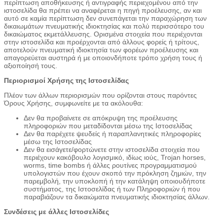
περίπτωση αποθήκευσης ή αντιγραφής περιεχομένου από την
ιστοσελίδα θα πρέπει να αναφέρεται η πηγή προέλευσης, αν και
αυτό σε καμία περίπτωση δεν συνεπάγεται την παραχώρηση των
δικαιωμάτων πνευματικής ιδιοκτησίας και πολύ περισσότερο του
δικαιώματος εκμετάλλευσης. Ορισμένα στοιχεία που περιέχονται
στην ιστοσελίδα και προέρχονται από άλλους φορείς ή τρίτους,
αποτελούν πνευματική ιδιοκτησία των φορέων προέλευσης και
απαγορεύεται αυστηρά ή με οποιονδήποτε τρόπο χρήση τους ή
αξιοποίησή τους.
Περιορισμοί Χρήσης της Ιστοσελίδας
Πλέον των άλλων περιορισμών που ορίζονται στους παρόντες
Όρους Χρήσης, συμφωνείτε με τα ακόλουθα:
Δεν θα προβαίνετε σε απόκρυψη της προέλευσης
πληροφοριών που μεταδίδονται μέσω της Ιστοσελίδας
Δεν θα παρέχετε ψευδείς ή παραπλανητικές πληροφορίες
μέσω της Ιστοσελίδας
Δεν θα εισάγετε/φορτώνετε στην ιστοσελίδα στοιχεία που
περιέχουν κακόβουλο λογισμικό, ιδίως ιούς, Trojan horses,
worms, time bombs ή άλλες ρουτίνες προγραμματισμού
υπολογιστών που έχουν σκοπό την πρόκληση ζημιών, την
παρεμβολή, την υποκλοπή ή την κατάληψη οποιουδήποτε
συστήματος, της Ιστοσελίδας ή των Πληροφοριών ή που
παραβιάζουν τα δικαιώματα πνευματικής ιδιοκτησίας άλλων.
Συνδέσεις με άλλες Ιστοσελίδες