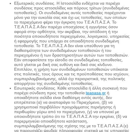
Εξωτερικές συνδέσεις. Η Ιστοσελίδα ενδέχεται να περιέχει
συνδέσεις προς ιστοσελίδες και πόρους τρίτων (συνδεδεμένες
τοποθεσίες). Οι συνδεδεμένες αυτές τοποθεσίες παρέχονται
μόνο για την ευκολία σας και όχι ως τοποθεσίες, των οποίων
το περιεχόμενο φέρει την έγκριση του Τ.Ε.Α.Π.Α.Σ.Α. Το
Τ.Ε.Α.Π.Α.Σ.Α δεν παρέχει υποσχέσεις ή εγγυήσεις όσον
αφορά στην ορθότητα, την ακρίβεια, την απόδοση ή την
ποιότητα οποιουδήποτε περιεχομένου, λογισμικού, υπηρεσίας
ή εφαρμογής που υπάρχει σε οποιαδήποτε συνδεδεμένη
τοποθεσία. Το Τ.Ε.Α.Π.Α.Σ.Α δεν είναι υπεύθυνο για τη
διαθεσιμότητα των συνδεδεμένων τοποθεσιών ή του
περιεχομένου ή των δραστηριοτήτων αυτών των τοποθεσιών.
Εάν αποφασίσετε την είσοδο σε συνδεδεμένες τοποθεσίες,
αυτό γίνεται με δική σας ευθύνη και δικό σας κίνδυνο.
Επιπλέον, η χρήση των συνδεδεμένων τοποθεσιών υπόκειται
στις πολιτικές, τους όρους και τις προϋποθέσεις που ισχύουν,
συμπεριλαμβανόμενης, αλλά όχι περιοριστικά, της πολιτικής
απορρήτου της συνδεδεμένης τοποθεσίας.
Εσωτερικές συνδέσεις. Κάθε ιστοσελίδα ή άλλη συσκευή που
παρέχει σύνδεση προς την τοποθεσία
teapasa.gr
ή
οποιαδήποτε σελίδα είναι διαθέσιμη εντός αυτής, δεν
επιτρέπεται (α) να αναπαράγει το Περιεχόμενο, (β) να
χρησιμοποιεί περιβάλλον προγράμματος περιήγησης ή
περιθωρίου γύρω από το περιεχόμενο, (γ) να υπονοεί με
οποιονδήποτε τρόπο ότι το Τ.Ε.Α.Π.Α.Σ.Α την εγκρίνει, (δ) να
παρερμηνεύει οποιαδήποτε κατάσταση,
συμπεριλαμβανόμενης της σχέσης της με το Τ.Ε.Α.Π.Α.Σ.Α (ε)
να παρουσιάζει ψευδείς πληροφορίες σχετικά με τις υπηρεσίες