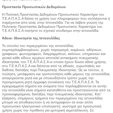
Προστασία Προσωπικών Δεδομένων
Η Πολιτική Προστασίας Δεδομένων Προσωπικού Χαρακτήρα του
Τ.Ε.Α.Π.Α.Σ.Α διέπει τη χρήση των πληροφοριών που συλλέγονται ή
παρέχονται από εσάς στην Ιστοσελίδα. Για να λάβετε γνώση της
Πολιτικής Προστασίας Δεδομένων Προσωπικού Χαρακτήρα του
Τ.Ε.Α.Π.Α.Σ.Α πατήστε το σχετικό σύνδεσμο στην ιστοσελίδα.
Άδεια- Ιδιοκτησία της Ιστοσελίδας
Το σύνολο του περιεχομένου της ιστοσελίδας
συμπεριλαμβανομένων, χωρίς περιορισμό, κειμένων, ειδήσεων,
γραφικών, φωτογραφιών, διαγραμμάτων, εικόνων, υπηρεσιών και
γενικά κάθε είδους αρχείων αποτελεί αντικείμενο πνευματικής
ιδιοκτησίας του Τ.Ε.Α.Π.Α.Σ.Α οι οποίοι έχουν δώσει άδεια χρήσης
στο Τ.Ε.Α.Π.Α.Σ.Α και διέπεται από τις εθνικές, ευρωπαϊκές και
διεθνείς διατάξεις περί Πνευματικής Ιδιοκτησίας. Ως εκ τούτου, η
πώληση, μετάφραση και τροποποίηση κάθε μέρους της ιστοσελίδας
απαγορεύεται ρητά και με οποιονδήποτε τρόπο χωρίς την
προηγούμενη ρητή έγγραφη συναίνεση του Τ.Ε.Α.Π.Α.Σ.Α. Τα
εγγεγραμμένα σήματα και ονόματα που περιλαμβάνονται σε αυτήν
την ιστοσελίδα είναι σήματα κατατεθέντα και προστατεύονται από τις
προαναφερόμενες διατάξεις περί πνευματικής ιδιοκτησίας. Κατ’
εξαίρεση, επιμέρους τμήματα του περιεχομένου της ιστοσελίδας
μπορεί να αποθηκευτούν ή να αντιγραφούν σε έναν απλό
προσωπικό ηλεκτρονικό υπολογιστή, αυστηρά για προσωπική
χρήση χωρίς την πρόθεση για εμπορική εκμετάλλευση. Σε