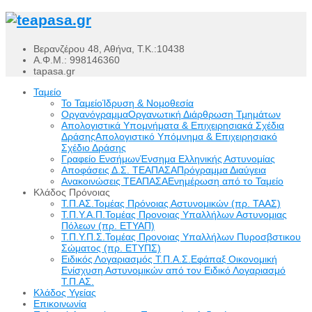
Βερανζέρου 48, Αθήνα, Τ.Κ.:10438
Α.Φ.Μ.: 998146360
tapasa.gr
Ταμείο
Το Ταμείο
Ίδρυση & Νομοθεσία
Οργανόγραμμα
Οργανωτική Διάρθρωση Τμημάτων
Απολογιστικά Υπομνήματα & Επιχειρησιακά Σχέδια
Δράσης
Απολογιστικό Υπόμνημα & Επιχειρησιακό
Σχέδιο Δράσης
Γραφείο Ενσήμων
Ένσημα Ελληνικής Αστυνομίας
Αποφάσεις Δ.Σ. ΤΕΑΠΑΣΑ
Πρόγραμμα Διαύγεια
Ανακοινώσεις ΤΕΑΠΑΣΑ
Ενημέρωση από το Ταμείο
Κλάδος Πρόνοιας
Τ.Π.ΑΣ.
Τομέας Πρόνοιας Αστυνομικών (πρ. ΤΑΑΣ)
Τ.Π.Υ.Α.Π.
Τομέας Προνοιας Υπαλλήλων Αστυνομιας
Πόλεων (πρ. ΕΤΥΑΠ)
Τ.Π.Υ.Π.Σ.
Τομέας Προνοιας Υπαλλήλων Πυροσβστικου
Σώματος (πρ. ΕΤΥΠΣ)
Ειδικός Λογαριασμός Τ.Π.Α.Σ.
Εφάπαξ Οικονομική
Ενίσχυση Αστυνομικών από τον Ειδικό Λογαριασμό
Τ.Π.ΑΣ.
Κλάδος Υγείας
Επικοινωνία