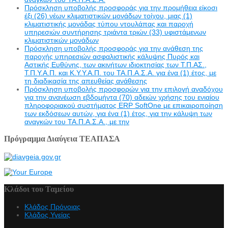
Πρόσκληση υποβολής προσφοράς για την προμήθεια είκοσι
έξι (26) νέων κλιματιστικών μονάδων τοίχου, μιας (1)
κλιματιστικής μονάδας τύπου ντουλάπας και παροχή
υπηρεσιών συντήρησης τριάντα τριών (33) υφιστάμενων
κλιματιστικών μονάδων
Πρόσκληση υποβολής προσφοράς για την ανάθεση της
παροχής υπηρεσιών ασφαλιστικής κάλυψης Πυρός και
Αστικής Ευθύνης, των ακινήτων ιδιοκτησίας των Τ.Π.ΑΣ.,
Τ.Π.Υ.Α.Π. και Κ.Υ.Υ.Α.Π. του ΤΑ.Π.Α.Σ.Α. για ένα (1) έτος, με
τη διαδικασία της απευθείας ανάθεσης
Πρόσκληση υποβολής προσφορών για την επιλογή αναδόχου
για την ανανέωση εβδομήντα (70) αδειών χρήσης του ενιαίου
πληροφοριακού συστήματος ERP SoftOne με επικαιροποίηση
των εκδόσεων αυτών, για ένα (1) έτος, για την κάλυψη των
αναγκών του ΤΑ.Π.Α.Σ.Α., με την
Πρόγραμμα Διαύγεια ΤΕΑΠΑΣΑ
Κλάδοι του Ταμείου
Κλάδος Πρόνοιας
Κλάδος Υγείας