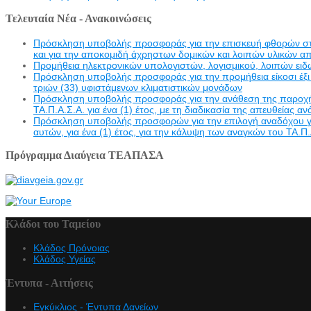
Τελευταία Νέα - Ανακοινώσεις
Πρόσκληση υποβολής προσφοράς για την επισκευή φθορών στην 
και για την αποκομιδή άχρηστων δομικών και λοιπών υλικών α
Προμήθεια ηλεκτρονικών υπολογιστών, λογισμικού, λοιπών ει
Πρόσκληση υποβολής προσφοράς για την προμήθεια είκοσι έξι 
τριών (33) υφιστάμενων κλιματιστικών μονάδων
Πρόσκληση υποβολής προσφοράς για την ανάθεση της παροχής υ
ΤΑ.Π.Α.Σ.Α. για ένα (1) έτος, με τη διαδικασία της απευθείας α
Πρόσκληση υποβολής προσφορών για την επιλογή αναδόχου γι
αυτών, για ένα (1) έτος, για την κάλυψη των αναγκών του ΤΑ.Π.
Πρόγραμμα Διαύγεια ΤΕΑΠΑΣΑ
Κλάδοι του Ταμείου
Κλάδος Πρόνοιας
Κλάδος Υγείας
Έντυπα - Αιτήσεις
Εγκύκλιος - Έντυπα Δανείων