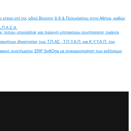
 κτίριο επί της οδού Βύσσης 6-8 & Πολυκλείτου στην Αθήνα, καθώς
.Π.Α.Σ.Α.
άδας τύπου ντουλάπας και παροχή υπηρεσιών συντήρησης τριάντα
των ιδιοκτησίας των Τ.Π.ΑΣ., Τ.Π.Υ.Α.Π. και Κ.Υ.Υ.Α.Π. του
ριακού συστήματος ERP SoftOne με επικαιροποίηση των εκδόσεων