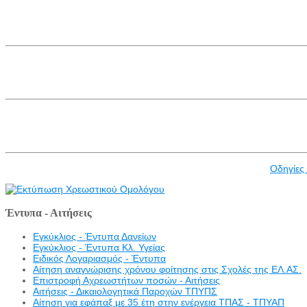
Οδηγίες
Έντυπα - Αιτήσεις
Εγκύκλιος - Έντυπα Δανείων
Εγκύκλιος - Έντυπα Κλ. Υγείας
Eιδικός Λογαριασμός - Έντυπα
Αίτηση αναγνώρισης χρόνου φοίτησης στις Σχολές της ΕΛ.ΑΣ.
Επιστροφή Αχρεωστήτων ποσών - Αιτήσεις
Αιτήσεις - Δικαιολογητικά Παροχών ΤΠΥΠΣ
Αίτηση για εφάπαξ με 35 έτη στην ενέργεια ΤΠΑΣ - ΤΠΥΑΠ