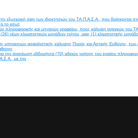
εξωτερική όψη των ιδιοκτησιών του ΤΑ.Π.Α.Σ.Α., που βρίσκονται στο
πό το εσωτ
δών πληροφορικής και μηχανών γραφείου, προς κάλυψη αναγκών του ΤΑ
(26) νέων κλιματιστικών μονάδων τοίχου, μιας (1) κλιματιστικής μον
πηρεσιών ασφαλιστικής κάλυψης Πυρός και Αστικής Ευθύνης, των ακινή
νάθεσης
α την ανανέωση εβδομήντα (70) αδειών χρήσης του ενιαίου πληροφο
Α.Σ.Α., με την