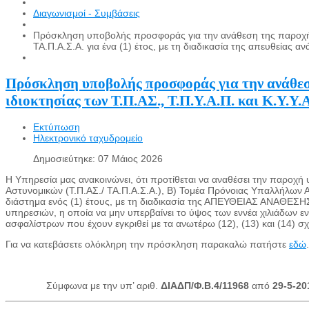
Διαγωνισμοί - Συμβάσεις
Πρόσκληση υποβολής προσφοράς για την ανάθεση της παροχής υ
ΤΑ.Π.Α.Σ.Α. για ένα (1) έτος, με τη διαδικασία της απευθείας α
Πρόσκληση υποβολής προσφοράς για την ανάθεσ
ιδιοκτησίας των Τ.Π.ΑΣ., Τ.Π.Υ.Α.Π. και Κ.Υ.Υ.Α
Εκτύπωση
Ηλεκτρονικό ταχυδρομείο
Δημοσιεύτηκε: 07 Μάιος 2026
Η Υπηρεσία μας ανακοινώνει, ότι προτίθεται να αναθέσει την παροχή
Αστυνομικών (Τ.Π.ΑΣ./ ΤΑ.Π.Α.Σ.Α.), Β) Τομέα Πρόνοιας Υπαλλήλων Ασ
διάστημα ενός (1) έτους, με τη διαδικασία της ΑΠΕΥΘΕΙΑΣ ΑΝΑΘΕΣΗΣ
υπηρεσιών, η οποία να μην υπερβαίνει το ύψος των εννέα χιλιάδων
ασφαλίστρων που έχουν εγκριθεί με τα ανωτέρω (12), (13) και (14) σχ
Για να κατεβάσετε ολόκληρη την πρόσκληση παρακαλώ πατήστε
εδώ
.
Σύμφωνα με την υπ’ αριθ.
ΔΙΑΔΠ/Φ.Β.4/11968
από
29-5-20