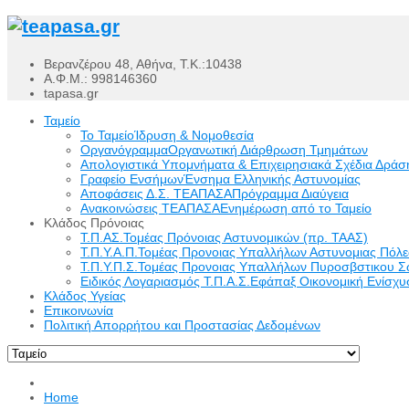
Βερανζέρου 48, Αθήνα, Τ.Κ.:10438
Α.Φ.Μ.: 998146360
tapasa.gr
Ταμείο
Το Ταμείο
Ίδρυση & Νομοθεσία
Οργανόγραμμα
Οργανωτική Διάρθρωση Τμημάτων
Απολογιστικά Υπομνήματα & Επιχειρησιακά Σχέδια Δράσ
Γραφείο Ενσήμων
Ένσημα Ελληνικής Αστυνομίας
Αποφάσεις Δ.Σ. ΤΕΑΠΑΣΑ
Πρόγραμμα Διαύγεια
Ανακοινώσεις ΤΕΑΠΑΣΑ
Ενημέρωση από το Ταμείο
Κλάδος Πρόνοιας
Τ.Π.ΑΣ.
Τομέας Πρόνοιας Αστυνομικών (πρ. ΤΑΑΣ)
Τ.Π.Υ.Α.Π.
Τομέας Προνοιας Υπαλλήλων Αστυνομιας Πόλ
Τ.Π.Υ.Π.Σ.
Τομέας Προνοιας Υπαλλήλων Πυροσβστικου Σ
Ειδικός Λογαριασμός Τ.Π.Α.Σ.
Εφάπαξ Οικονομική Ενίσχυσ
Κλάδος Υγείας
Επικοινωνία
Πολιτική Απορρήτου και Προστασίας Δεδομένων
Home