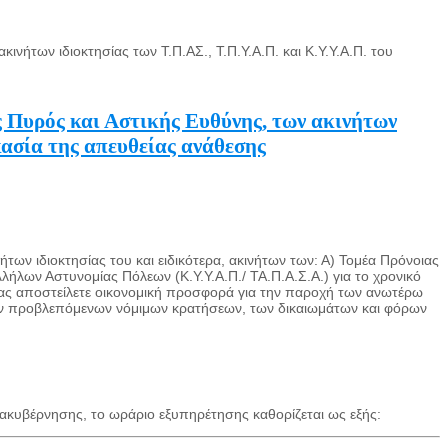
των ιδιοκτησίας των Τ.Π.ΑΣ., Τ.Π.Υ.Α.Π. και Κ.Υ.Υ.Α.Π. του
 Πυρός και Αστικής Ευθύνης, των ακινήτων
ικασία της απευθείας ανάθεσης
ων ιδιοκτησίας του και ειδικότερα, ακινήτων των: Α) Τομέα Πρόνοιας
λήλων Αστυνομίας Πόλεων (Κ.Υ.Υ.Α.Π./ ΤΑ.Π.Α.Σ.Α.) για το χρονικό
μας αποστείλετε οικονομική προσφορά για την παροχή των ανωτέρω
των προβλεπόμενων νόμιμων κρατήσεων, των δικαιωμάτων και φόρων
ακυβέρνησης, το ωράριο εξυπηρέτησης καθορίζεται ως εξής: