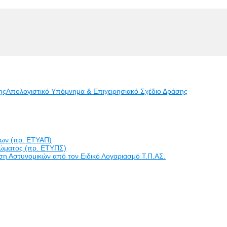
ης
Απολογιστικό Υπόμνημα & Επιχειρησιακό Σχέδιο Δράσης
εων (πρ. ΕΤΥΑΠ)
ώματος (πρ. ΕΤΥΠΣ)
η Αστυνομικών από τον Ειδικό Λογαριασμό Τ.Π.ΑΣ.