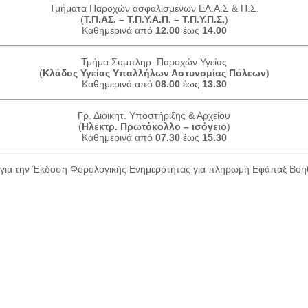
Τμήματα Παροχών ασφαλισμένων ΕΛ.Α.Σ & Π.Σ.
(
Τ.Π.ΑΣ. – Τ.Π.Υ.Α.Π. – Τ.Π.Υ.Π.Σ.
)
Καθημερινά από
12.00
έως
14.00
Τμήμα Συμπληρ. Παροχών Υγείας
(
Κλάδος Υγείας Υπαλλήλων Αστυνομίας Πόλεων
)
Καθημερινά από
08.00
έως
13.30
Γρ. Διοικητ. Υποστήριξης & Αρχείου
(
Ηλεκτρ. Πρωτόκολλο – ισόγειο
)
Καθημερινά από
07.30
έως
15.30
για την Έκδοση Φορολογικής Ενημερότητας για πληρωμή Εφάπαξ Βο