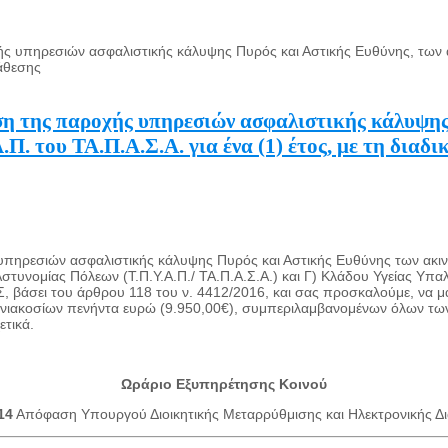
πηρεσιών ασφαλιστικής κάλυψης Πυρός και Αστικής Ευθύνης, των ακινή
νάθεσης
η της παροχής υπηρεσιών ασφαλιστικής κάλυψης
.Π. του ΤΑ.Π.Α.Σ.Α. για ένα (1) έτος, με τη διαδ
 υπηρεσιών ασφαλιστικής κάλυψης Πυρός και Αστικής Ευθύνης των ακινήτ
τυνομίας Πόλεων (Τ.Π.Υ.Α.Π./ ΤΑ.Π.Α.Σ.Α.) και Γ) Κλάδου Υγείας Υπαλ
, βάσει του άρθρου 118 του ν. 4412/2016, και σας προσκαλούμε, να 
 εννιακοσίων πενήντα ευρώ (9.950,00€), συμπεριλαμβανομένων όλων 
ετικά.
Ωράριο Εξυπηρέτησης Κοινού
14
Απόφαση Υπουργού Διοικητικής Μεταρρύθμισης και Ηλεκτρονικής Δι